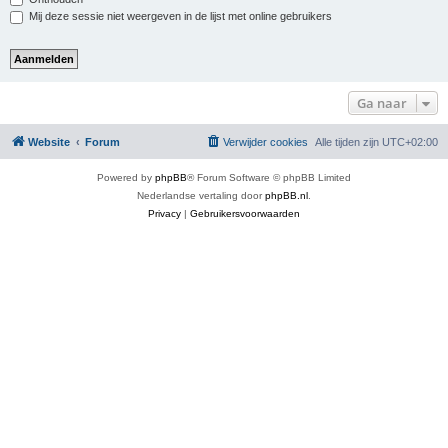
Mij deze sessie niet weergeven in de lijst met online gebruikers
Ga naar
Website
Forum
Verwijder cookies
Alle tijden zijn
UTC+02:00
Powered by
phpBB
® Forum Software © phpBB Limited
Nederlandse vertaling door
phpBB.nl
.
Privacy
|
Gebruikersvoorwaarden