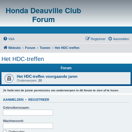
Honda Deauville Club
Forum
V&A
Registreer
Aanmelden
Website
Forum
Toeren
Het HDC-treffen
Het HDC-treffen
Forum
Het HDC-treffen voorgaande jaren
Onderwerpen:
20
Je hebt niet de juiste permissies om onderwerpen in dit forum te zien of te lezen.
AANMELDEN
•
REGISTREER
Gebruikersnaam:
Wachtwoord:
Onthouden