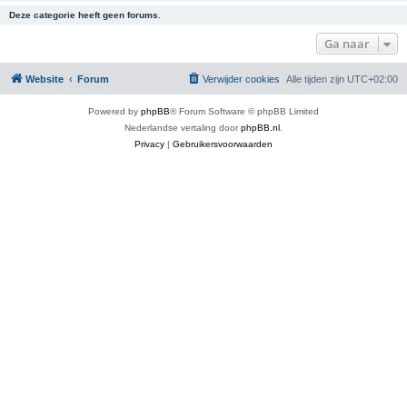
Deze categorie heeft geen forums.
Ga naar
Website
Forum
Verwijder cookies
Alle tijden zijn
UTC+02:00
Powered by
phpBB
® Forum Software © phpBB Limited
Nederlandse vertaling door
phpBB.nl
.
Privacy
|
Gebruikersvoorwaarden