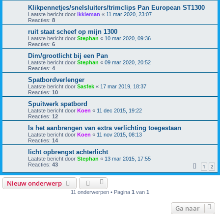
Klikpennetjes/snelsluiters/trimclips Pan European ST1300
Laatste bericht door
ikkieman
«
11 mar 2020, 23:07
Reacties:
8
ruit staat scheef op mijn 1300
Laatste bericht door
Stephan
«
10 mar 2020, 09:36
Reacties:
6
Dim/grootlicht bij een Pan
Laatste bericht door
Stephan
«
09 mar 2020, 20:52
Reacties:
4
Spatbordverlenger
Laatste bericht door
Sasfek
«
17 mar 2019, 18:37
Reacties:
10
Spuitwerk spatbord
Laatste bericht door
Koen
«
11 dec 2015, 19:22
Reacties:
12
Is het aanbrengen van extra verlichting toegestaan
Laatste bericht door
Koen
«
11 nov 2015, 08:13
Reacties:
14
licht opbrengst achterlicht
Laatste bericht door
Stephan
«
13 mar 2015, 17:55
Reacties:
43
1
2
Nieuw onderwerp
11 onderwerpen • Pagina
1
van
1
Ga naar