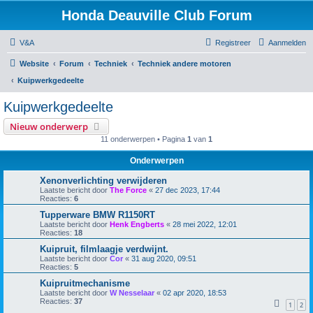
Honda Deauville Club Forum
V&A
Registreer
Aanmelden
Website
Forum
Techniek
Techniek andere motoren
Kuipwerkgedeelte
Kuipwerkgedeelte
Nieuw onderwerp
11 onderwerpen • Pagina
1
van
1
Onderwerpen
Xenonverlichting verwijderen
Laatste bericht door
The Force
«
27 dec 2023, 17:44
Reacties:
6
Tupperware BMW R1150RT
Laatste bericht door
Henk Engberts
«
28 mei 2022, 12:01
Reacties:
18
Kuipruit, filmlaagje verdwijnt.
Laatste bericht door
Cor
«
31 aug 2020, 09:51
Reacties:
5
Kuipruitmechanisme
Laatste bericht door
W Nesselaar
«
02 apr 2020, 18:53
Reacties:
37
1
2