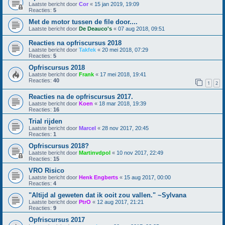
Laatste bericht door
Cor
«
15 jan 2019, 19:09
Reacties:
5
Met de motor tussen de file door....
Laatste bericht door
De Deauco's
«
07 aug 2018, 09:51
Reacties na opfriscursus 2018
Laatste bericht door
Takfek
«
20 mei 2018, 07:29
Reacties:
5
Opfriscursus 2018
Laatste bericht door
Frank
«
17 mei 2018, 19:41
Reacties:
40
1
2
Reacties na de opfriscursus 2017.
Laatste bericht door
Koen
«
18 mar 2018, 19:39
Reacties:
16
Trial rijden
Laatste bericht door
Marcel
«
28 nov 2017, 20:45
Reacties:
1
Opfriscursus 2018?
Laatste bericht door
Martinvdpol
«
10 nov 2017, 22:49
Reacties:
15
VRO Risico
Laatste bericht door
Henk Engberts
«
15 aug 2017, 00:00
Reacties:
4
"Altijd al geweten dat ik ooit zou vallen." ~Sylvana
Laatste bericht door
PtrO
«
12 aug 2017, 21:21
Reacties:
9
Opfriscursus 2017