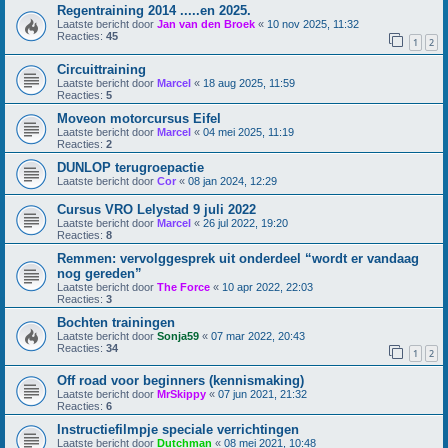
Regentraining 2014 .....en 2025.
Laatste bericht door
Jan van den Broek
«
10 nov 2025, 11:32
Reacties:
45
1
2
Circuittraining
Laatste bericht door
Marcel
«
18 aug 2025, 11:59
Reacties:
5
Moveon motorcursus Eifel
Laatste bericht door
Marcel
«
04 mei 2025, 11:19
Reacties:
2
DUNLOP terugroepactie
Laatste bericht door
Cor
«
08 jan 2024, 12:29
Cursus VRO Lelystad 9 juli 2022
Laatste bericht door
Marcel
«
26 jul 2022, 19:20
Reacties:
8
Remmen: vervolggesprek uit onderdeel “wordt er vandaag
nog gereden”
Laatste bericht door
The Force
«
10 apr 2022, 22:03
Reacties:
3
Bochten trainingen
Laatste bericht door
Sonja59
«
07 mar 2022, 20:43
Reacties:
34
1
2
Off road voor beginners (kennismaking)
Laatste bericht door
MrSkippy
«
07 jun 2021, 21:32
Reacties:
6
Instructiefilmpje speciale verrichtingen
Laatste bericht door
Dutchman
«
08 mei 2021, 10:48