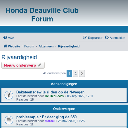
Honda Deauville Club
Forum
V&A
Registreer
Aanmelden
Website
Forum
Algemeen
Rijvaardigheid
Rijvaardigheid
Nieuw onderwerp
1
2
Volgende
41 onderwerpen
Aankondigingen
Baksteensgewijs rijden op de N-wegen
Laatste bericht door
De Deauco's
«
05 sep 2022, 12:11
Reacties:
18
Onderwerpen
probleempje : Er daar ging de 650
Laatste bericht door
Marcel
«
28 nov 2025, 14:25
Reacties:
11