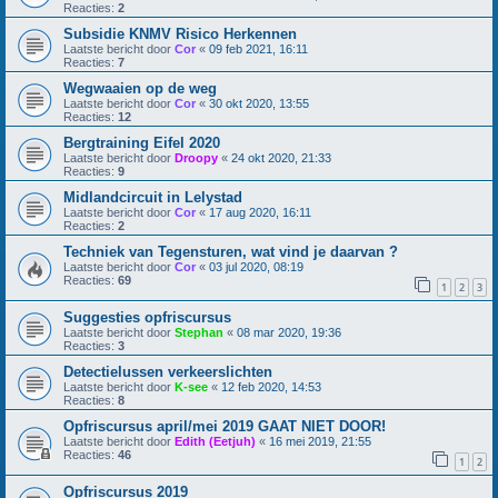
Reacties:
2
Subsidie KNMV Risico Herkennen
Laatste bericht door
Cor
«
09 feb 2021, 16:11
Reacties:
7
Wegwaaien op de weg
Laatste bericht door
Cor
«
30 okt 2020, 13:55
Reacties:
12
Bergtraining Eifel 2020
Laatste bericht door
Droopy
«
24 okt 2020, 21:33
Reacties:
9
Midlandcircuit in Lelystad
Laatste bericht door
Cor
«
17 aug 2020, 16:11
Reacties:
2
Techniek van Tegensturen, wat vind je daarvan ?
Laatste bericht door
Cor
«
03 jul 2020, 08:19
Reacties:
69
1
2
3
Suggesties opfriscursus
Laatste bericht door
Stephan
«
08 mar 2020, 19:36
Reacties:
3
Detectielussen verkeerslichten
Laatste bericht door
K-see
«
12 feb 2020, 14:53
Reacties:
8
Opfriscursus april/mei 2019 GAAT NIET DOOR!
Laatste bericht door
Edith (Eetjuh)
«
16 mei 2019, 21:55
Reacties:
46
1
2
Opfriscursus 2019