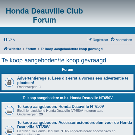
Honda Deauville Club
Forum
V&A
Registreer
Aanmelden
Website
Forum
Te koop aangeboden/te koop gevraagd
Te koop aangeboden/te koop gevraagd
Forum
Advertentieregels. Lees dit eerst alvorens een advertentie te
plaatsen!
Onderwerpen:
1
Te koop aangeboden: m.b.t. Honda Deauville NT650V
Te koop aangeboden: Honda Deauville NT650V
Bied hier uitsluitend Honda Deauville NT650V motoren aan.
Onderwerpen:
29
Te koop aangeboden: Accessoires/onderdelen voor de Honda
Deauville NT650V
Bied hier uw Honda Deauville NT650V-gerelateerde accessoires en
onderdelen aan.