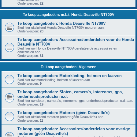
Onderwerpen:
22
Te koop aangeboden: m.b.t. Honda Deauville NT700V
Te koop aangeboden: Honda Deauville NT700V
Bied hier uitsluitend Honda Deauville NT700V motoren aan.
Onderwerpen:
20
Te koop aangeboden: Accessoires/onderdelen voor de Honda
Deauville NT700V
Bied hier uw Honda Deauville NT700V-gerelateerde accessoires en
onderdelen aan.
Onderwerpen:
31
Te koop aangeboden: Algemeen
Te koop aangeboden: Motorkleding, helmen en laarzen
Bied hier uw motorkleding, helmen of laarzen aan.
Onderwerpen:
9
Te koop aangeboden: Sloten, camera's, intercoms, gps,
onderhoudsproducten e.d.
Bied hier uw sloten, camera's, intercoms, gps, onderhoudsproducten e.d. aan.
Onderwerpen:
19
Te koop aangeboden: Motoren (géén Deauville's)
Bied hier uitsluitend motoren (echter géén Deauville's) aan.
Onderwerpen:
11
Te koop aangeboden: Accessoires/onderdelen voor overige
motoren (géén Deauville's)