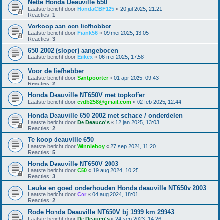
Nette Honda Deauville 650
Laatste bericht door
HondaCBF125
«
20 jul 2025, 21:21
Reacties:
1
Verkoop aan een liefhebber
Laatste bericht door
Frank56
«
09 mei 2025, 13:05
Reacties:
3
650 2002 (sloper) aangeboden
Laatste bericht door
Erikcx
«
06 mei 2025, 17:58
Voor de liefhebber
Laatste bericht door
Santpoorter
«
01 apr 2025, 09:43
Reacties:
2
Honda Deauville NT650V met topkoffer
Laatste bericht door
cvdb258@gmail.com
«
02 feb 2025, 12:44
Honda Deauville 650 2002 met schade / onderdelen
Laatste bericht door
De Deauco's
«
12 jan 2025, 13:03
Reacties:
2
Te koop deauville 650
Laatste bericht door
Winnieboy
«
27 sep 2024, 11:20
Reacties:
5
Honda Deauville NT650V 2003
Laatste bericht door
C50
«
19 aug 2024, 10:25
Reacties:
3
Leuke en goed onderhouden Honda deauville NT650v 2003
Laatste bericht door
Cor
«
04 aug 2024, 18:01
Reacties:
2
Rode Honda Deauville NT650V bj 1999 km 29943
Laatste bericht door
De Deauco's
«
24 sep 2023, 14:26