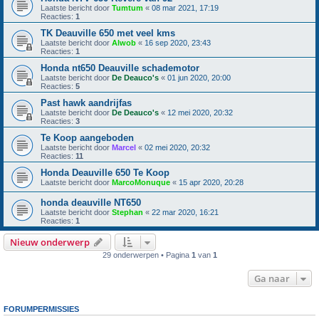
Laatste bericht door
Tumtum
«
08 mar 2021, 17:19
Reacties:
1
TK Deauville 650 met veel kms
Laatste bericht door
Alwob
«
16 sep 2020, 23:43
Reacties:
1
Honda nt650 Deauville schademotor
Laatste bericht door
De Deauco's
«
01 jun 2020, 20:00
Reacties:
5
Past hawk aandrijfas
Laatste bericht door
De Deauco's
«
12 mei 2020, 20:32
Reacties:
3
Te Koop aangeboden
Laatste bericht door
Marcel
«
02 mei 2020, 20:32
Reacties:
11
Honda Deauville 650 Te Koop
Laatste bericht door
MarcoMonuque
«
15 apr 2020, 20:28
honda deauville NT650
Laatste bericht door
Stephan
«
22 mar 2020, 16:21
Reacties:
1
Nieuw onderwerp
29 onderwerpen • Pagina
1
van
1
Ga naar
FORUMPERMISSIES