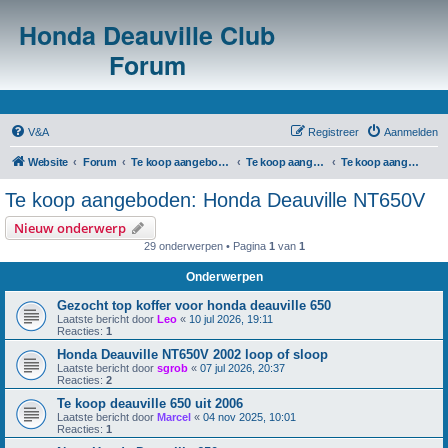
Honda Deauville Club
Forum
V&A
Registreer
Aanmelden
Website
Forum
Te koop aangeboden/te koop gevraagd
Te koop aangeboden: m.b.t. Honda Deauville NT650V
Te koop aangeboden: Honda Deauville NT650V
Te koop aangeboden: Honda Deauville NT650V
Nieuw onderwerp
29 onderwerpen • Pagina
1
van
1
Onderwerpen
Gezocht top koffer voor honda deauville 650
Laatste bericht door
Leo
«
10 jul 2026, 19:11
Reacties:
1
Honda Deauville NT650V 2002 loop of sloop
Laatste bericht door
sgrob
«
07 jul 2026, 20:37
Reacties:
2
Te koop deauville 650 uit 2006
Laatste bericht door
Marcel
«
04 nov 2025, 10:01
Reacties:
1