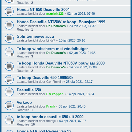
Reacties:
2
Honda NT 650 Deauville 2004
Laatste bericht door
martinh123
«
02 mar 2023, 07:49
Honda Deauville NT650V te koop. Bouwjaar 1999
Laatste bericht door
De Deauco's
«
23 feb 2023, 14:37
Reacties:
1
Splinternieuwe accu
Laatste bericht door
Lind@
«
10 jan 2023, 20:10
Te koop windscherm met windafbuiger
Laatste bericht door
De Deauco's
«
02 jan 2023, 21:35
Reacties:
3
Te koop Honda Deauville NT650V bouwjaar 2000
Laatste bericht door
De Deauco's
«
14 nov 2022, 19:09
Reacties:
2
Te koop Deauville 650 1999/50k
Laatste bericht door
Ger Romijn
«
25 okt 2021, 22:17
Deauville 650
Laatste bericht door
E v koppen
«
14 apr 2021, 18:34
Verkoop
Laatste bericht door
Frank
«
05 apr 2021, 20:40
Reacties:
1
te koop honda deauville 650 uit 2000
Laatste bericht door
theetje
«
03 apr 2021, 07:27
Reacties:
10
Honda NTV 650 Revere van 92