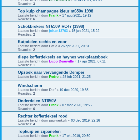
Laatste bericht door
De Deauco's
«
26 okt 2021, 09:06
Reacties:
3
Top kuip champagne kleur nt650v 1998
Laatste bericht door
Frank
«
17 aug 2021, 19:12
Reacties:
6
Schokbrekers NT650V RC47 (1998)
Laatste bericht door
johan13763
«
15 jun 2021, 15:22
Reacties:
2
Kuipdelen rechts en voor
Laatste bericht door
FoSo
«
26 apr 2021, 20:31
Reacties:
2
diepe kofferdeksels en haynes werkplaatsboek
Laatste bericht door
Lupo Deauville
«
17 apr 2021, 07:11
Reacties:
1
Opzoek naar vervangende Demper
Laatste bericht door
Pedro
«
28 feb 2021, 21:25
Windscherm
Laatste bericht door
Derf
«
10 dec 2020, 19:35
Reacties:
2
Onderdelen NT650V
Laatste bericht door
Frank
«
07 mar 2020, 19:55
Reacties:
6
Rechter kofferdeksel rood
Laatste bericht door
paulvankuik
«
03 dec 2019, 22:16
Reacties:
4
Topkuip en zijpanelen
Laatste bericht door
Frank
«
17 okt 2019, 20:50