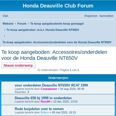
Honda Deauville Club Forum
V&A
Registreer
Aanmelden
Website
Forum
Te koop aangeboden/te koop gevraagd
Te koop aangeboden: m.b.t. Honda Deauville NT650V
Te koop aangeboden: Accessoires/onderdelen voor de Honda Deauville NT650V
Te koop aangeboden: Accessoires/onderdelen
voor de Honda Deauville NT650V
Nieuw onderwerp
22 onderwerpen • Pagina
1
van
1
Onderwerpen
voor onderdelen Deauville NT650V RC47 1999
Laatste bericht door
Corpaalvast
«
04 aug 2026, 08:49
Reacties:
3
Deauville 650 bj 1999 in onderdelen
Laatste bericht door
RuudH
«
10 dec 2025, 13:53
Rode kuipdelen over te nemen
Laatste bericht door
Erikcx
«
06 mei 2025, 18:15