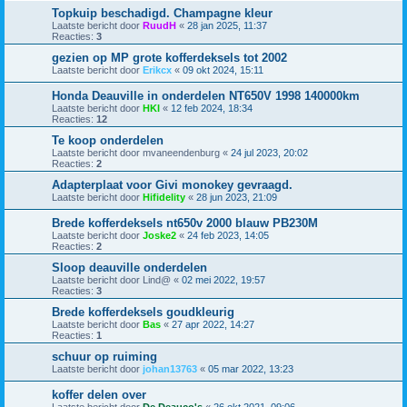
Topkuip beschadigd. Champagne kleur
Laatste bericht door
RuudH
«
28 jan 2025, 11:37
Reacties:
3
gezien op MP grote kofferdeksels tot 2002
Laatste bericht door
Erikcx
«
09 okt 2024, 15:11
Honda Deauville in onderdelen NT650V 1998 140000km
Laatste bericht door
HKI
«
12 feb 2024, 18:34
Reacties:
12
Te koop onderdelen
Laatste bericht door
mvaneendenburg
«
24 jul 2023, 20:02
Reacties:
2
Adapterplaat voor Givi monokey gevraagd.
Laatste bericht door
Hifidelity
«
28 jun 2023, 21:09
Brede kofferdeksels nt650v 2000 blauw PB230M
Laatste bericht door
Joske2
«
24 feb 2023, 14:05
Reacties:
2
Sloop deauville onderdelen
Laatste bericht door
Lind@
«
02 mei 2022, 19:57
Reacties:
3
Brede kofferdeksels goudkleurig
Laatste bericht door
Bas
«
27 apr 2022, 14:27
Reacties:
1
schuur op ruiming
Laatste bericht door
johan13763
«
05 mar 2022, 13:23
koffer delen over