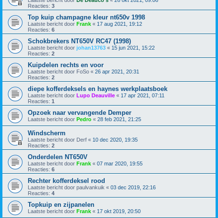
Laatste bericht door
De Deauco's
«
26 okt 2021, 09:06
Reacties:
3
Top kuip champagne kleur nt650v 1998
Laatste bericht door
Frank
«
17 aug 2021, 19:12
Reacties:
6
Schokbrekers NT650V RC47 (1998)
Laatste bericht door
johan13763
«
15 jun 2021, 15:22
Reacties:
2
Kuipdelen rechts en voor
Laatste bericht door
FoSo
«
26 apr 2021, 20:31
Reacties:
2
diepe kofferdeksels en haynes werkplaatsboek
Laatste bericht door
Lupo Deauville
«
17 apr 2021, 07:11
Reacties:
1
Opzoek naar vervangende Demper
Laatste bericht door
Pedro
«
28 feb 2021, 21:25
Windscherm
Laatste bericht door
Derf
«
10 dec 2020, 19:35
Reacties:
2
Onderdelen NT650V
Laatste bericht door
Frank
«
07 mar 2020, 19:55
Reacties:
6
Rechter kofferdeksel rood
Laatste bericht door
paulvankuik
«
03 dec 2019, 22:16
Reacties:
4
Topkuip en zijpanelen
Laatste bericht door
Frank
«
17 okt 2019, 20:50