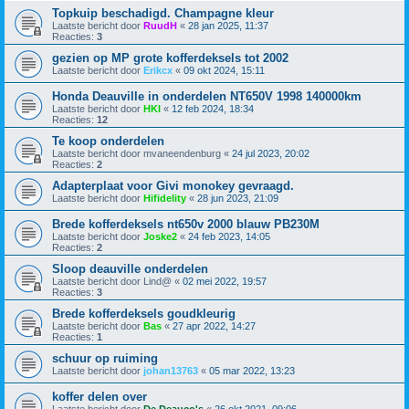
Topkuip beschadigd. Champagne kleur
Laatste bericht door
RuudH
«
28 jan 2025, 11:37
Reacties:
3
gezien op MP grote kofferdeksels tot 2002
Laatste bericht door
Erikcx
«
09 okt 2024, 15:11
Honda Deauville in onderdelen NT650V 1998 140000km
Laatste bericht door
HKI
«
12 feb 2024, 18:34
Reacties:
12
Te koop onderdelen
Laatste bericht door
mvaneendenburg
«
24 jul 2023, 20:02
Reacties:
2
Adapterplaat voor Givi monokey gevraagd.
Laatste bericht door
Hifidelity
«
28 jun 2023, 21:09
Brede kofferdeksels nt650v 2000 blauw PB230M
Laatste bericht door
Joske2
«
24 feb 2023, 14:05
Reacties:
2
Sloop deauville onderdelen
Laatste bericht door
Lind@
«
02 mei 2022, 19:57
Reacties:
3
Brede kofferdeksels goudkleurig
Laatste bericht door
Bas
«
27 apr 2022, 14:27
Reacties:
1
schuur op ruiming
Laatste bericht door
johan13763
«
05 mar 2022, 13:23
koffer delen over