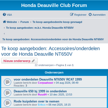
Honda Deauville Club Forum
V&A
Registreer
Aanmelden
Website
Forum
Te koop aangeboden/te koop gevraagd
Te koop aangeboden: m.b.t. Honda Deauville NT650V
Te koop aangeboden: Accessoires/onderdelen voor de Honda Deauville NT650V
Te koop aangeboden: Accessoires/onderdelen
voor de Honda Deauville NT650V
Nieuw onderwerp
22 onderwerpen • Pagina
1
van
1
Onderwerpen
voor onderdelen Deauville NT650V RC47 1999
Laatste bericht door
Corpaalvast
«
04 aug 2026, 08:49
Reacties:
3
Deauville 650 bj 1999 in onderdelen
Laatste bericht door
RuudH
«
10 dec 2025, 13:53
Rode kuipdelen over te nemen
Laatste bericht door
Erikcx
«
06 mei 2025, 18:15