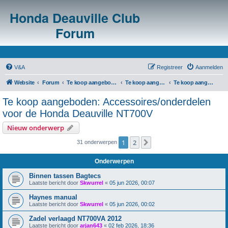
Honda Deauville Club
Forum
V&A
Registreer
Aanmelden
Website
Forum
Te koop aangeboden/te koop gevraagd
Te koop aangeboden: m.b.t. Honda Deauville NT700V
Te koop aangeboden: Accessoires/onderdelen voor de Honda Deauville NT700V
Te koop aangeboden: Accessoires/onderdelen
voor de Honda Deauville NT700V
Nieuw onderwerp
1
2
Volgende
31 onderwerpen
Onderwerpen
Binnen tassen Bagtecs
Laatste bericht door
Skwurrel
«
05 jun 2026, 00:07
Haynes manual
Laatste bericht door
Skwurrel
«
05 jun 2026, 00:02
Zadel verlaagd NT700VA 2012
Laatste bericht door
arjan643
«
02 feb 2026, 18:36