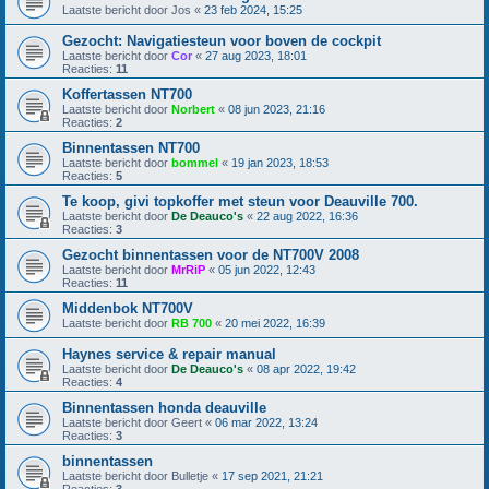
Laatste bericht door
Jos
«
23 feb 2024, 15:25
Gezocht: Navigatiesteun voor boven de cockpit
Laatste bericht door
Cor
«
27 aug 2023, 18:01
Reacties:
11
Koffertassen NT700
Laatste bericht door
Norbert
«
08 jun 2023, 21:16
Reacties:
2
Binnentassen NT700
Laatste bericht door
bommel
«
19 jan 2023, 18:53
Reacties:
5
Te koop, givi topkoffer met steun voor Deauville 700.
Laatste bericht door
De Deauco's
«
22 aug 2022, 16:36
Reacties:
3
Gezocht binnentassen voor de NT700V 2008
Laatste bericht door
MrRiP
«
05 jun 2022, 12:43
Reacties:
11
Middenbok NT700V
Laatste bericht door
RB 700
«
20 mei 2022, 16:39
Haynes service & repair manual
Laatste bericht door
De Deauco's
«
08 apr 2022, 19:42
Reacties:
4
Binnentassen honda deauville
Laatste bericht door
Geert
«
06 mar 2022, 13:24
Reacties:
3
binnentassen
Laatste bericht door
Bulletje
«
17 sep 2021, 21:21