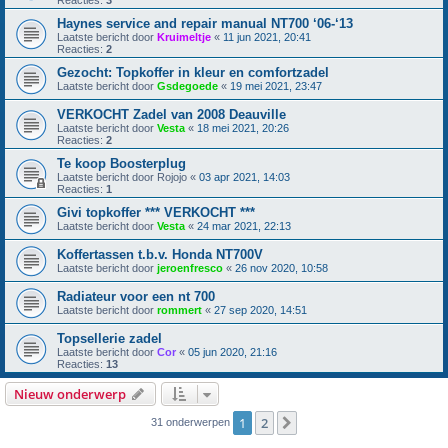
Reacties:
3
Haynes service and repair manual NT700 ‘06-‘13
Laatste bericht door
Kruimeltje
«
11 jun 2021, 20:41
Reacties:
2
Gezocht: Topkoffer in kleur en comfortzadel
Laatste bericht door
Gsdegoede
«
19 mei 2021, 23:47
VERKOCHT Zadel van 2008 Deauville
Laatste bericht door
Vesta
«
18 mei 2021, 20:26
Reacties:
2
Te koop Boosterplug
Laatste bericht door
Rojojo
«
03 apr 2021, 14:03
Reacties:
1
Givi topkoffer *** VERKOCHT ***
Laatste bericht door
Vesta
«
24 mar 2021, 22:13
Koffertassen t.b.v. Honda NT700V
Laatste bericht door
jeroenfresco
«
26 nov 2020, 10:58
Radiateur voor een nt 700
Laatste bericht door
rommert
«
27 sep 2020, 14:51
Topsellerie zadel
Laatste bericht door
Cor
«
05 jun 2020, 21:16
Reacties:
13
Nieuw onderwerp
1
2
Volgende
31 onderwerpen