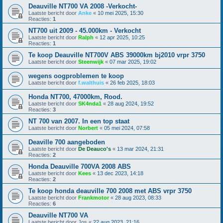
Deauville NT700 VA 2008 -Verkocht-
Laatste bericht door
Anke
«
10 mei 2025, 15:30
Reacties:
1
NT700 uit 2009 - 45.000km - Verkocht
Laatste bericht door
Ralph
«
12 apr 2025, 10:25
Reacties:
1
Te koop Deauville NT700V ABS 39000km bj2010 vrpr 3750
Laatste bericht door
Steenwijk
«
07 mar 2025, 19:02
wegens oogproblemen te koop
Laatste bericht door
f.walthuis
«
26 feb 2025, 18:03
Honda NT700, 47000km, Rood.
Laatste bericht door
SK4nda1
«
28 aug 2024, 19:52
Reacties:
3
NT 700 van 2007. In een top staat
Laatste bericht door
Norbert
«
05 mei 2024, 07:58
Deaville 700 aangeboden
Laatste bericht door
De Deauco's
«
13 mar 2024, 21:31
Reacties:
2
Honda Deauville 700VA 2008 ABS
Laatste bericht door
Kees
«
13 dec 2023, 14:18
Reacties:
2
Te koop honda deauville 700 2008 met ABS vrpr 3750
Laatste bericht door
Frankmotor
«
28 aug 2023, 08:33
Reacties:
6
Deauville NT700 VA
Laatste bericht door
Jos
«
22 aug 2023, 21:16