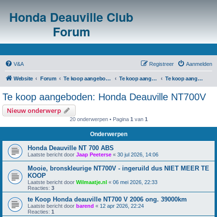
Honda Deauville Club
Forum
V&A
Registreer
Aanmelden
Website
Forum
Te koop aangeboden/te koop gevraagd
Te koop aangeboden: m.b.t. Honda Deauville NT700V
Te koop aangeboden: Honda Deauville NT700V
Te koop aangeboden: Honda Deauville NT700V
Nieuw onderwerp
20 onderwerpen • Pagina
1
van
1
Onderwerpen
Honda Deauville NT 700 ABS
Laatste bericht door
Jaap Peeterse
«
30 jul 2026, 14:06
Mooie, bronskleurige NT700V - ingeruild dus NIET MEER TE
KOOP
Laatste bericht door
Wilmaatje.nl
«
06 mei 2026, 22:33
Reacties:
3
te Koop Honda deauville NT700 V 2006 ong. 39000km
Laatste bericht door
barend
«
12 apr 2026, 22:24
Reacties:
1