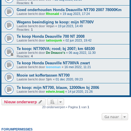
Reacties:
6
Goed onderhouden Honda Deauville NT700 2007 78000Km
Laatste bericht door
Rhonald
«
19 aug 2023, 17:24
Wegens beeindiging te koop: mijn NT700V
Laatste bericht door
Vetjan
«
19 jul 2023, 14:49
Reacties:
1
Te koop Honda Deauville 700 NT 2008
Laatste bericht door
tattoojunk
«
02 jun 2023, 19:42
Te koop: NT700VA; rood; bj 2007; km 68100
Laatste bericht door
De Deauco's
«
06 aug 2022, 11:30
Reacties:
4
Te koop Honda Deauville NT700VA zwart
Laatste bericht door
leeneman
«
16 mei 2022, 11:21
Mooie set koffertassen NT700
Laatste bericht door
Sjirk
«
01 dec 2020, 09:23
Te koop: mijn NT700, blauw, 12000km bj 2006
Laatste bericht door
edwin.kraaij
«
14 jul 2020, 21:26
Nieuw onderwerp
20 onderwerpen • Pagina
1
van
1
Ga naar
FORUMPERMISSIES