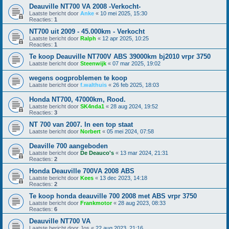
Deauville NT700 VA 2008 -Verkocht-
Laatste bericht door
Anke
«
10 mei 2025, 15:30
Reacties:
1
NT700 uit 2009 - 45.000km - Verkocht
Laatste bericht door
Ralph
«
12 apr 2025, 10:25
Reacties:
1
Te koop Deauville NT700V ABS 39000km bj2010 vrpr 3750
Laatste bericht door
Steenwijk
«
07 mar 2025, 19:02
wegens oogproblemen te koop
Laatste bericht door
f.walthuis
«
26 feb 2025, 18:03
Honda NT700, 47000km, Rood.
Laatste bericht door
SK4nda1
«
28 aug 2024, 19:52
Reacties:
3
NT 700 van 2007. In een top staat
Laatste bericht door
Norbert
«
05 mei 2024, 07:58
Deaville 700 aangeboden
Laatste bericht door
De Deauco's
«
13 mar 2024, 21:31
Reacties:
2
Honda Deauville 700VA 2008 ABS
Laatste bericht door
Kees
«
13 dec 2023, 14:18
Reacties:
2
Te koop honda deauville 700 2008 met ABS vrpr 3750
Laatste bericht door
Frankmotor
«
28 aug 2023, 08:33
Reacties:
6
Deauville NT700 VA
Laatste bericht door
Jos
«
22 aug 2023, 21:16