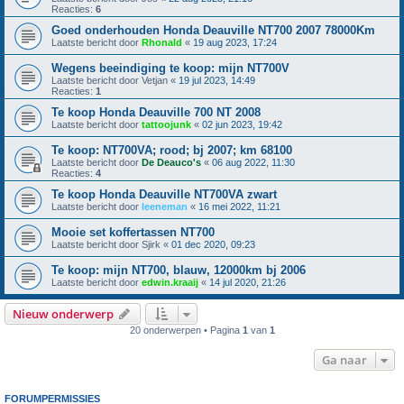
Reacties:
6
Goed onderhouden Honda Deauville NT700 2007 78000Km
Laatste bericht door
Rhonald
«
19 aug 2023, 17:24
Wegens beeindiging te koop: mijn NT700V
Laatste bericht door
Vetjan
«
19 jul 2023, 14:49
Reacties:
1
Te koop Honda Deauville 700 NT 2008
Laatste bericht door
tattoojunk
«
02 jun 2023, 19:42
Te koop: NT700VA; rood; bj 2007; km 68100
Laatste bericht door
De Deauco's
«
06 aug 2022, 11:30
Reacties:
4
Te koop Honda Deauville NT700VA zwart
Laatste bericht door
leeneman
«
16 mei 2022, 11:21
Mooie set koffertassen NT700
Laatste bericht door
Sjirk
«
01 dec 2020, 09:23
Te koop: mijn NT700, blauw, 12000km bj 2006
Laatste bericht door
edwin.kraaij
«
14 jul 2020, 21:26
Nieuw onderwerp
20 onderwerpen • Pagina
1
van
1
Ga naar
FORUMPERMISSIES