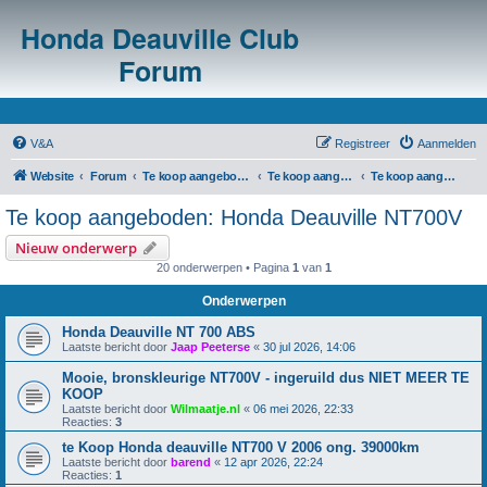
Honda Deauville Club
Forum
V&A
Registreer
Aanmelden
Website
Forum
Te koop aangeboden/te koop gevraagd
Te koop aangeboden: m.b.t. Honda Deauville NT700V
Te koop aangeboden: Honda Deauville NT700V
Te koop aangeboden: Honda Deauville NT700V
Nieuw onderwerp
20 onderwerpen • Pagina
1
van
1
Onderwerpen
Honda Deauville NT 700 ABS
Laatste bericht door
Jaap Peeterse
«
30 jul 2026, 14:06
Mooie, bronskleurige NT700V - ingeruild dus NIET MEER TE
KOOP
Laatste bericht door
Wilmaatje.nl
«
06 mei 2026, 22:33
Reacties:
3
te Koop Honda deauville NT700 V 2006 ong. 39000km
Laatste bericht door
barend
«
12 apr 2026, 22:24
Reacties:
1