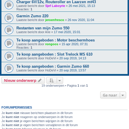
Charger 6V/12v, Routeroller en Laarzen mt43
Laatste bericht door
Sjef Laboyrie
«
26 mei 2021, 15:13
Reacties:
1
Garmin Zumo 220
Laatste bericht door
jeroenfresco
«
26 nov 2020, 11:04
Restanten van mijn Zumo 550
Laatste bericht door
Arie
«
17 mei 2020, 15:01
Te koop aangeboden : Motor beschermhoes
Laatste bericht door
rongoos
«
15 apr 2020, 07:31
Reacties:
1
Te koop aangeboden : Slot Trelock MS 610
Laatste bericht door
HoDeVi
«
20 sep 2019, 14:13
Te koop aangeboden : Garmin Zumo 660
Laatste bericht door
HoDeVi
«
20 sep 2019, 13:57
Nieuw onderwerp
19 onderwerpen • Pagina
1
van
1
Ga naar
FORUMPERMISSIES
Je
kunt niet
nieuwe berichten plaatsen in dit forum
Je
kunt niet
reageren op onderwerpen in dit forum
Je
kunt niet
je eigen berichten wijzigen in dit forum
Je
kunt niet
je eigen berichten verwijderen in dit forum