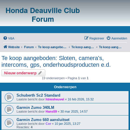
Honda Deauville Club
Forum
V&A
Registreer
Aanmelden
Website
Forum
Te koop aangeboden/te koop gevraagd
Te koop aangeboden: Algemeen
Te koop aangeboden: Sloten, camera's, intercoms, gps, onderhoudsproducten e.d.
Te koop aangeboden: Sloten, camera's,
intercoms, gps, onderhoudsproducten e.d.
Nieuw onderwerp
19 onderwerpen • Pagina
1
van
1
Onderwerpen
Schuberth Sc2 Standard
Laatste bericht door
hbiesheuvel
«
16 feb 2026, 15:32
Garmin Zumo 340LM
Laatste bericht door
Hans59
«
30 mar 2025, 14:57
Garmin Zumo 660 aansluitset
Laatste bericht door
Cor
«
10 jan 2025, 13:27
Reacties:
4