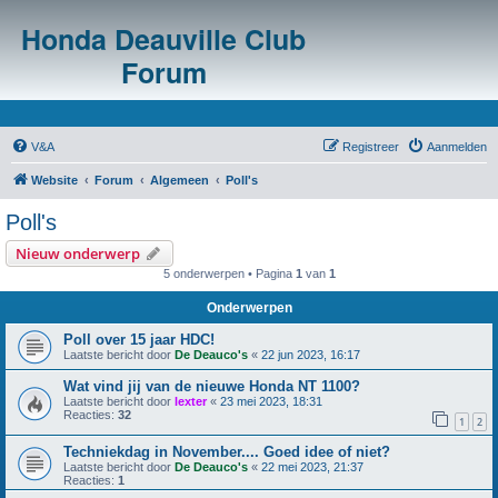
Honda Deauville Club
Forum
V&A
Registreer
Aanmelden
Website
Forum
Algemeen
Poll's
Poll's
Nieuw onderwerp
5 onderwerpen • Pagina
1
van
1
Onderwerpen
Poll over 15 jaar HDC!
Laatste bericht door
De Deauco's
«
22 jun 2023, 16:17
Wat vind jij van de nieuwe Honda NT 1100?
Laatste bericht door
lexter
«
23 mei 2023, 18:31
Reacties:
32
1
2
Techniekdag in November.... Goed idee of niet?
Laatste bericht door
De Deauco's
«
22 mei 2023, 21:37
Reacties:
1