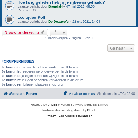
Hoe lang geleden heb jij je rijbewijs gehaald?
Laatste bericht door
BrendaH
«
07 mei 2023, 08:58
Reacties:
17
Leeftijden Poll
Laatste bericht door
De Deauco's
«
22 okt 2021, 14:08
Nieuw onderwerp
5 onderwerpen • Pagina
1
van
1
Ga naar
FORUMPERMISSIES
Je
kunt niet
nieuwe berichten plaatsen in dit forum
Je
kunt niet
reageren op onderwerpen in dit forum
Je
kunt niet
je eigen berichten wijzigen in dit forum
Je
kunt niet
je eigen berichten verwijderen in dit forum
Je
kunt geen
bijlagen plaatsen in dit forum
Website
Forum
Verwijder cookies
Alle tijden zijn
UTC+02:00
Powered by
phpBB
® Forum Software © phpBB Limited
Nederlandse vertaling door
phpBB.nl
.
Privacy
|
Gebruikersvoorwaarden