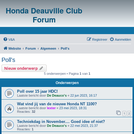
Honda Deauville Club
Forum
V&A
Registreer
Aanmelden
Website
Forum
Algemeen
Poll's
Poll's
Nieuw onderwerp
5 onderwerpen • Pagina
1
van
1
Onderwerpen
Poll over 15 jaar HDC!
Laatste bericht door
De Deauco's
«
22 jun 2023, 16:17
Wat vind jij van de nieuwe Honda NT 1100?
Laatste bericht door
lexter
«
23 mei 2023, 18:31
Reacties:
32
1
2
Techniekdag in November.... Goed idee of niet?
Laatste bericht door
De Deauco's
«
22 mei 2023, 21:37
Reacties:
1