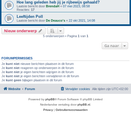
Hoe lang geleden heb jij je rijbewijs gehaald?
Laatste bericht door
BrendaH
«
07 mei 2023, 08:58
Reacties:
17
Leeftijden Poll
Laatste bericht door
De Deauco's
«
22 okt 2021, 14:08
Nieuw onderwerp
5 onderwerpen • Pagina
1
van
1
Ga naar
FORUMPERMISSIES
Je
kunt niet
nieuwe berichten plaatsen in dit forum
Je
kunt niet
reageren op onderwerpen in dit forum
Je
kunt niet
je eigen berichten wijzigen in dit forum
Je
kunt niet
je eigen berichten verwijderen in dit forum
Je
kunt geen
bijlagen plaatsen in dit forum
Website
Forum
Verwijder cookies
Alle tijden zijn
UTC+02:00
Powered by
phpBB
® Forum Software © phpBB Limited
Nederlandse vertaling door
phpBB.nl
.
Privacy
|
Gebruikersvoorwaarden