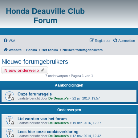
Honda Deauville Club
Forum
V&A
Registreer
Aanmelden
Website
Forum
Het forum
Nieuwe forumgebruikers
Nieuwe forumgebruikers
Nieuw onderwerp
7 onderwerpen • Pagina
1
van
1
Aankondigingen
Onze forumregels
Laatste bericht door
De Deauco's
«
22 jan 2018, 19:57
Onderwerpen
Lid worden van het forum
Laatste bericht door
De Deauco's
«
19 dec 2016, 12:27
Lees hier onze cookieverklaring
Laatste bericht door
De Deauco's
«
12 nov 2014, 12:42