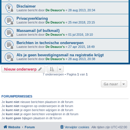
Disclaimer
Laatste bericht door
De Deauco's
«
28 aug 2013, 20:34
Privacyverklaring
Laatste bericht door
De Deauco's
«
25 mei 2018, 23:15
Massamail (of bulkmail)
Laatste bericht door
De Deauco's
«
01 jul 2016, 19:10
Berichten in technische onderwerpen
Laatste bericht door
De Deauco's
«
27 apr 2015, 18:49
Als je geen bevestigingsmail na registratie krijgt
Laatste bericht door
De Deauco's
«
28 aug 2013, 20:38
Nieuw onderwerp
7 onderwerpen • Pagina
1
van
1
Ga naar
FORUMPERMISSIES
Je
kunt niet
nieuwe berichten plaatsen in dit forum
Je
kunt niet
reageren op onderwerpen in dit forum
Je
kunt niet
je eigen berichten wijzigen in dit forum
Je
kunt niet
je eigen berichten verwijderen in dit forum
Je
kunt geen
bijlagen plaatsen in dit forum
Website
Forum
Verwijder cookies
Alle tijden zijn
UTC+02:00