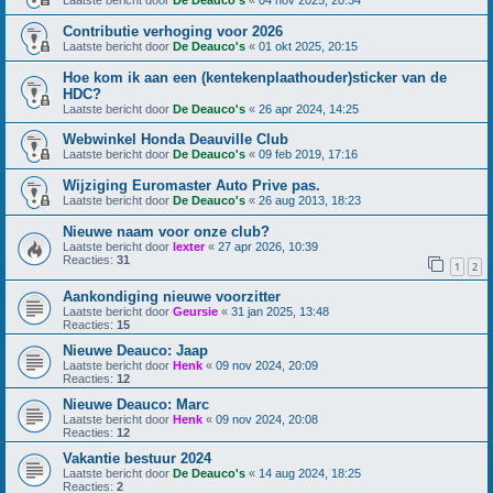
Laatste bericht door
De Deauco's
«
04 nov 2025, 20:34
Contributie verhoging voor 2026
Laatste bericht door
De Deauco's
«
01 okt 2025, 20:15
Hoe kom ik aan een (kentekenplaathouder)sticker van de
HDC?
Laatste bericht door
De Deauco's
«
26 apr 2024, 14:25
Webwinkel Honda Deauville Club
Laatste bericht door
De Deauco's
«
09 feb 2019, 17:16
Wijziging Euromaster Auto Prive pas.
Laatste bericht door
De Deauco's
«
26 aug 2013, 18:23
Nieuwe naam voor onze club?
Laatste bericht door
lexter
«
27 apr 2026, 10:39
Reacties:
31
1
2
Aankondiging nieuwe voorzitter
Laatste bericht door
Geursie
«
31 jan 2025, 13:48
Reacties:
15
Nieuwe Deauco: Jaap
Laatste bericht door
Henk
«
09 nov 2024, 20:09
Reacties:
12
Nieuwe Deauco: Marc
Laatste bericht door
Henk
«
09 nov 2024, 20:08
Reacties:
12
Vakantie bestuur 2024
Laatste bericht door
De Deauco's
«
14 aug 2024, 18:25
Reacties:
2