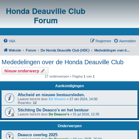
Honda Deauville Club
Forum
V&A
Registreer
Aanmelden
Website
Forum
De Honda Deauville Club (HDC)
Mededelingen over de Honda Deauville Club
Mededelingen over de Honda Deauville Club
Nieuw onderwerp
27 onderwerpen • Pagina
1
van
1
Aankondigingen
Afscheid en nieuwe bestuursleden.
Laatste bericht door
Ed Vissers
«
27 okt 2024, 14:00
Reacties:
12
Stichting De Deauco's en het bestuur
Laatste bericht door
De Deauco's
«
01 jul 2016, 12:35
Onderwerpen
Deauco overleg 2025