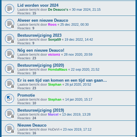
Lid worden voor 2024
Laatste bericht door
De Deauco's
«
30 mar 2024, 21:15
Reacties:
15
Alweer een nieuwe Deauco
Laatste bericht door
Roos
«
25 dec 2022, 00:30
Reacties:
9
Bestuurswijziging 2023
Laatste bericht door
Sonja59
«
19 dec 2022, 14:42
Reacties:
9
Nóg een nieuwe Deauco!
Laatste bericht door
victorrz
«
28 nov 2020, 20:59
Reacties:
23
Bestuurswijziging (2020)
Laatste bericht door
HondaMaus
«
22 sep 2020, 21:52
Reacties:
10
Er is een tijd van komen en een tijd van gaan…
Laatste bericht door
Stephan
«
26 jul 2020, 20:52
Reacties:
23
Promotie
Laatste bericht door
Stephan
«
14 jan 2020, 15:17
Reacties:
10
Bestuurswijziging (2019)
Laatste bericht door
Marcel
«
13 dec 2019, 13:28
Reacties:
24
Nieuwe Deauco
Laatste bericht door
HoDeVi
«
23 nov 2019, 17:12
Reacties:
16