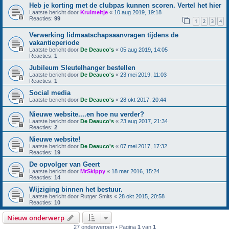
Heb je korting met de clubpas kunnen scoren. Vertel het hier
Laatste bericht door
Kruimeltje
«
10 aug 2019, 19:18
Reacties:
99
1
2
3
4
Verwerking lidmaatschapsaanvragen tijdens de
vakantieperiode
Laatste bericht door
De Deauco's
«
05 aug 2019, 14:05
Reacties:
1
Jubileum Sleutelhanger bestellen
Laatste bericht door
De Deauco's
«
23 mei 2019, 11:03
Reacties:
1
Social media
Laatste bericht door
De Deauco's
«
28 okt 2017, 20:44
Nieuwe website....en hoe nu verder?
Laatste bericht door
De Deauco's
«
23 aug 2017, 21:34
Reacties:
2
Nieuwe website!
Laatste bericht door
De Deauco's
«
07 mei 2017, 17:32
Reacties:
19
De opvolger van Geert
Laatste bericht door
MrSkippy
«
18 mar 2016, 15:24
Reacties:
14
Wijziging binnen het bestuur.
Laatste bericht door
Rutger Smits
«
28 okt 2015, 20:58
Reacties:
10
Nieuw onderwerp
27 onderwerpen • Pagina
1
van
1