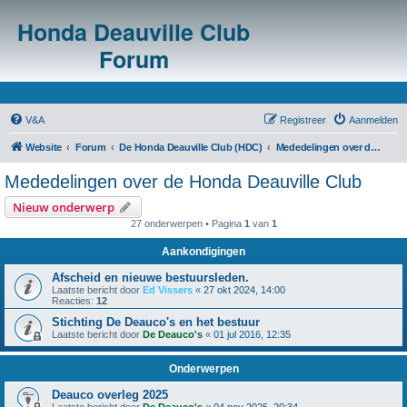
Honda Deauville Club
Forum
V&A
Registreer
Aanmelden
Website
Forum
De Honda Deauville Club (HDC)
Mededelingen over de Honda Deauville Club
Mededelingen over de Honda Deauville Club
Nieuw onderwerp
27 onderwerpen • Pagina
1
van
1
Aankondigingen
Afscheid en nieuwe bestuursleden.
Laatste bericht door
Ed Vissers
«
27 okt 2024, 14:00
Reacties:
12
Stichting De Deauco's en het bestuur
Laatste bericht door
De Deauco's
«
01 jul 2016, 12:35
Onderwerpen
Deauco overleg 2025