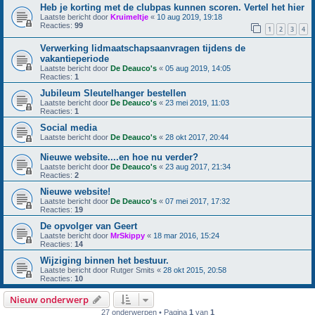
Heb je korting met de clubpas kunnen scoren. Vertel het hier
Laatste bericht door
Kruimeltje
«
10 aug 2019, 19:18
Reacties:
99
1
2
3
4
Verwerking lidmaatschapsaanvragen tijdens de
vakantieperiode
Laatste bericht door
De Deauco's
«
05 aug 2019, 14:05
Reacties:
1
Jubileum Sleutelhanger bestellen
Laatste bericht door
De Deauco's
«
23 mei 2019, 11:03
Reacties:
1
Social media
Laatste bericht door
De Deauco's
«
28 okt 2017, 20:44
Nieuwe website....en hoe nu verder?
Laatste bericht door
De Deauco's
«
23 aug 2017, 21:34
Reacties:
2
Nieuwe website!
Laatste bericht door
De Deauco's
«
07 mei 2017, 17:32
Reacties:
19
De opvolger van Geert
Laatste bericht door
MrSkippy
«
18 mar 2016, 15:24
Reacties:
14
Wijziging binnen het bestuur.
Laatste bericht door
Rutger Smits
«
28 okt 2015, 20:58
Reacties:
10
Nieuw onderwerp
27 onderwerpen • Pagina
1
van
1