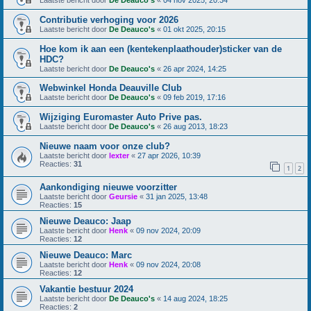
Laatste bericht door
De Deauco's
«
04 nov 2025, 20:34
Contributie verhoging voor 2026
Laatste bericht door
De Deauco's
«
01 okt 2025, 20:15
Hoe kom ik aan een (kentekenplaathouder)sticker van de
HDC?
Laatste bericht door
De Deauco's
«
26 apr 2024, 14:25
Webwinkel Honda Deauville Club
Laatste bericht door
De Deauco's
«
09 feb 2019, 17:16
Wijziging Euromaster Auto Prive pas.
Laatste bericht door
De Deauco's
«
26 aug 2013, 18:23
Nieuwe naam voor onze club?
Laatste bericht door
lexter
«
27 apr 2026, 10:39
Reacties:
31
1
2
Aankondiging nieuwe voorzitter
Laatste bericht door
Geursie
«
31 jan 2025, 13:48
Reacties:
15
Nieuwe Deauco: Jaap
Laatste bericht door
Henk
«
09 nov 2024, 20:09
Reacties:
12
Nieuwe Deauco: Marc
Laatste bericht door
Henk
«
09 nov 2024, 20:08
Reacties:
12
Vakantie bestuur 2024
Laatste bericht door
De Deauco's
«
14 aug 2024, 18:25
Reacties:
2