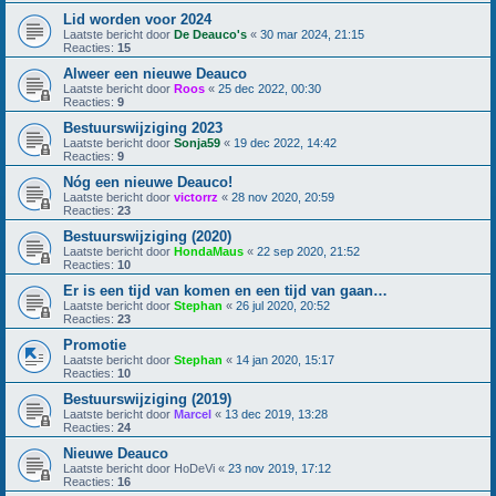
Lid worden voor 2024
Laatste bericht door
De Deauco's
«
30 mar 2024, 21:15
Reacties:
15
Alweer een nieuwe Deauco
Laatste bericht door
Roos
«
25 dec 2022, 00:30
Reacties:
9
Bestuurswijziging 2023
Laatste bericht door
Sonja59
«
19 dec 2022, 14:42
Reacties:
9
Nóg een nieuwe Deauco!
Laatste bericht door
victorrz
«
28 nov 2020, 20:59
Reacties:
23
Bestuurswijziging (2020)
Laatste bericht door
HondaMaus
«
22 sep 2020, 21:52
Reacties:
10
Er is een tijd van komen en een tijd van gaan…
Laatste bericht door
Stephan
«
26 jul 2020, 20:52
Reacties:
23
Promotie
Laatste bericht door
Stephan
«
14 jan 2020, 15:17
Reacties:
10
Bestuurswijziging (2019)
Laatste bericht door
Marcel
«
13 dec 2019, 13:28
Reacties:
24
Nieuwe Deauco
Laatste bericht door
HoDeVi
«
23 nov 2019, 17:12
Reacties:
16