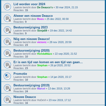
Lid worden voor 2024
Laatste bericht door
De Deauco's
«
30 mar 2024, 21:15
Reacties:
15
Alweer een nieuwe Deauco
Laatste bericht door
Roos
«
25 dec 2022, 00:30
Reacties:
9
Bestuurswijziging 2023
Laatste bericht door
Sonja59
«
19 dec 2022, 14:42
Reacties:
9
Nóg een nieuwe Deauco!
Laatste bericht door
victorrz
«
28 nov 2020, 20:59
Reacties:
23
Bestuurswijziging (2020)
Laatste bericht door
HondaMaus
«
22 sep 2020, 21:52
Reacties:
10
Er is een tijd van komen en een tijd van gaan…
Laatste bericht door
Stephan
«
26 jul 2020, 20:52
Reacties:
23
Promotie
Laatste bericht door
Stephan
«
14 jan 2020, 15:17
Reacties:
10
Bestuurswijziging (2019)
Laatste bericht door
Marcel
«
13 dec 2019, 13:28
Reacties:
24
Nieuwe Deauco
Laatste bericht door
HoDeVi
«
23 nov 2019, 17:12
Reacties:
16