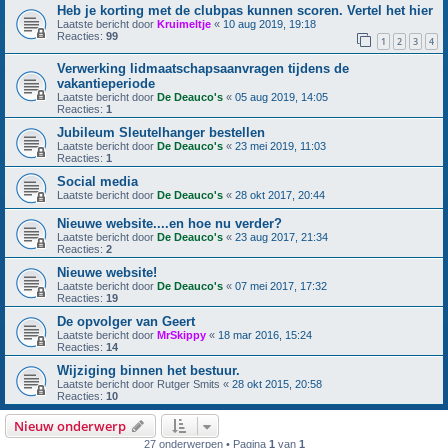
Heb je korting met de clubpas kunnen scoren. Vertel het hier
Laatste bericht door
Kruimeltje
«
10 aug 2019, 19:18
Reacties:
99
1
2
3
4
Verwerking lidmaatschapsaanvragen tijdens de
vakantieperiode
Laatste bericht door
De Deauco's
«
05 aug 2019, 14:05
Reacties:
1
Jubileum Sleutelhanger bestellen
Laatste bericht door
De Deauco's
«
23 mei 2019, 11:03
Reacties:
1
Social media
Laatste bericht door
De Deauco's
«
28 okt 2017, 20:44
Nieuwe website....en hoe nu verder?
Laatste bericht door
De Deauco's
«
23 aug 2017, 21:34
Reacties:
2
Nieuwe website!
Laatste bericht door
De Deauco's
«
07 mei 2017, 17:32
Reacties:
19
De opvolger van Geert
Laatste bericht door
MrSkippy
«
18 mar 2016, 15:24
Reacties:
14
Wijziging binnen het bestuur.
Laatste bericht door
Rutger Smits
«
28 okt 2015, 20:58
Reacties:
10
Nieuw onderwerp
27 onderwerpen • Pagina
1
van
1