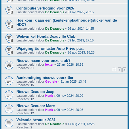
Laatste bericht door
De Deauco's
«
04 nov 2025, 20:34
Contributie verhoging voor 2026
Laatste bericht door
De Deauco's
«
01 okt 2025, 20:15
Hoe kom ik aan een (kentekenplaathouder)sticker van de
HDC?
Laatste bericht door
De Deauco's
«
26 apr 2024, 14:25
Webwinkel Honda Deauville Club
Laatste bericht door
De Deauco's
«
09 feb 2019, 17:16
Wijziging Euromaster Auto Prive pas.
Laatste bericht door
De Deauco's
«
26 aug 2013, 18:23
Nieuwe naam voor onze club?
Laatste bericht door
lexter
«
27 apr 2026, 10:39
Reacties:
31
1
2
Aankondiging nieuwe voorzitter
Laatste bericht door
Geursie
«
31 jan 2025, 13:48
Reacties:
15
Nieuwe Deauco: Jaap
Laatste bericht door
Henk
«
09 nov 2024, 20:09
Reacties:
12
Nieuwe Deauco: Marc
Laatste bericht door
Henk
«
09 nov 2024, 20:08
Reacties:
12
Vakantie bestuur 2024
Laatste bericht door
De Deauco's
«
14 aug 2024, 18:25
Reacties:
2