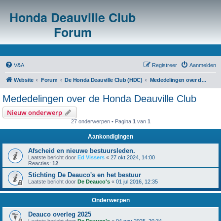
Honda Deauville Club
Forum
V&A
Registreer
Aanmelden
Website
Forum
De Honda Deauville Club (HDC)
Mededelingen over de Honda Deauville Club
Mededelingen over de Honda Deauville Club
Nieuw onderwerp
27 onderwerpen • Pagina
1
van
1
Aankondigingen
Afscheid en nieuwe bestuursleden.
Laatste bericht door
Ed Vissers
«
27 okt 2024, 14:00
Reacties:
12
Stichting De Deauco's en het bestuur
Laatste bericht door
De Deauco's
«
01 jul 2016, 12:35
Onderwerpen
Deauco overleg 2025