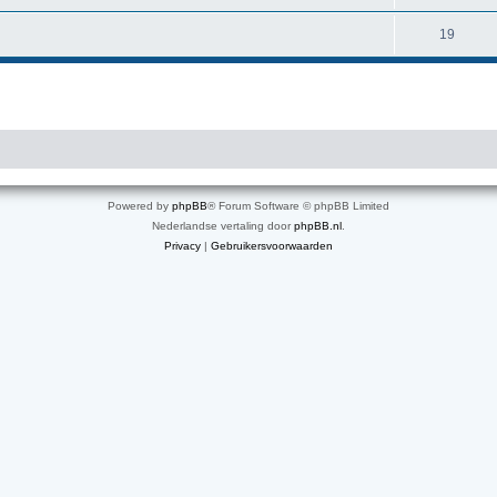
19
Powered by
phpBB
® Forum Software © phpBB Limited
Nederlandse vertaling door
phpBB.nl
.
Privacy
|
Gebruikersvoorwaarden