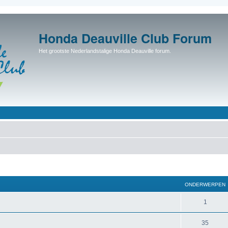
Honda Deauville Club Forum
Het grootste Nederlandstalige Honda Deauville forum.
ONDERWERPEN
1
35