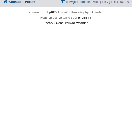
Website
Forum
Verwijder cookies
Alle tijden zijn
UTC+02:00
Powered by
phpBB
® Forum Software © phpBB Limited
Nederlandse vertaling door
phpBB.nl
.
Privacy
|
Gebruikersvoorwaarden