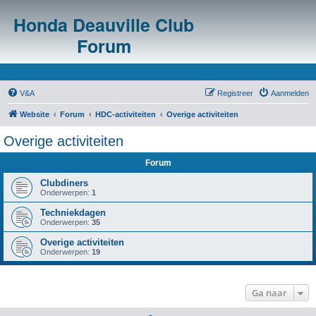
Honda Deauville Club
Forum
V&A
Registreer
Aanmelden
Website
Forum
HDC-activiteiten
Overige activiteiten
Overige activiteiten
Forum
Clubdiners
Onderwerpen:
1
Techniekdagen
Onderwerpen:
35
Overige activiteiten
Onderwerpen:
19
Ga naar