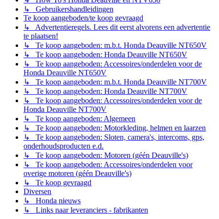
↳ Gebruikershandleidingen
Te koop aangeboden/te koop gevraagd
↳ Advertentieregels. Lees dit eerst alvorens een advertentie
te plaatsen!
↳ Te koop aangeboden: m.b.t. Honda Deauville NT650V
↳ Te koop aangeboden: Honda Deauville NT650V
↳ Te koop aangeboden: Accessoires/onderdelen voor de
Honda Deauville NT650V
↳ Te koop aangeboden: m.b.t. Honda Deauville NT700V
↳ Te koop aangeboden: Honda Deauville NT700V
↳ Te koop aangeboden: Accessoires/onderdelen voor de
Honda Deauville NT700V
↳ Te koop aangeboden: Algemeen
↳ Te koop aangeboden: Motorkleding, helmen en laarzen
↳ Te koop aangeboden: Sloten, camera's, intercoms, gps,
onderhoudsproducten e.d.
↳ Te koop aangeboden: Motoren (géén Deauville's)
↳ Te koop aangeboden: Accessoires/onderdelen voor
overige motoren (géén Deauville's)
↳ Te koop gevraagd
Diversen
↳ Honda nieuws
↳ Links naar leveranciers - fabrikanten