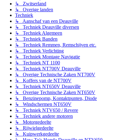
↳ Zwitserland
↳ Overige landen
Techniek
↳ Aanschaf van een Deauville
↳ Techniek Deauville diversen
↳ Techniek Algemeen
↳ Techniek Banden
↳ Techniek Remmen, Remschijven etc.
↳ Techniek Verlichting
↳ Techniek Montage Navigatie
↳ Techniek NT 1100
↳ Techniek NT700V Deauville
↳ Overige Technische Zaken NT700V
↳ Koffers van de NT700V
↳ Techniek NT650V Deauville
↳ Overige Technische Zaken NT650V
↳ Benzinepomp, Kontaktpunten, Diode
↳ Windschermen NT650V
↳ Techniek NTV650 / Revere
↳ Techniek andere motoren
↳ Motorgedeelte
↳ Rijwielgedeelte
↳ Kuipwerkgedeelte
↳ How To's Honda Deauville en NTV650