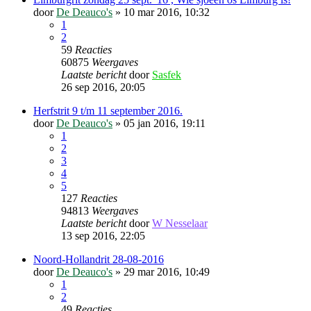
door
De Deauco's
»
10 mar 2016, 10:32
1
2
59
Reacties
60875
Weergaves
Laatste bericht
door
Sasfek
26 sep 2016, 20:05
Herfstrit 9 t/m 11 september 2016.
door
De Deauco's
»
05 jan 2016, 19:11
1
2
3
4
5
127
Reacties
94813
Weergaves
Laatste bericht
door
W Nesselaar
13 sep 2016, 22:05
Noord-Hollandrit 28-08-2016
door
De Deauco's
»
29 mar 2016, 10:49
1
2
49
Reacties