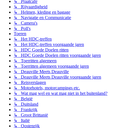
↳ Praatcafe
↳ Rijvaardigheid
↳ Helmen, kleding en bagage
↳ Navigatie en Communicatie
↳ Camera's
↳ Poll's
Toeren
↳ Het HDC-treffen
↳ Het HDC-treffen voorgaande jaren
↳ HDC Goede Doelen ritten
↳ HDC Goede Doelen ritten voorgaande jaren
↳ Toerritten algemeen
↳ Toerritten algemeen voorgaande jaren
↳ Deauville Meets Deauville
↳ Deauville Meets Deauville voorgaande jaren
↳ Reisverslagen
↳ Motorhotels, motorcampings etc.
↳ Wat mag wel en wat mag niet in het buitenland?
↳ België
↳ Duitsland
↳ Frankrijk
↳ Groot Brittanië
↳ Italië
↳ Oostenrijk