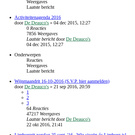
Weergaves
Laatste bericht
Activiteitenagenda 2016
door
De Deauco's
»
04 dec 2015, 12:27
0
Reacties
7856
Weergaves
Laatste bericht
door
De Deauco's
04 dec 2015, 12:27
Onderwerpen
Reacties
Weergaves
Laatste bericht
Wijnmaandrit 16-10-2016 (S.V.P. hier aanmelden)
door
De Deauco's
»
21 sep 2016, 20:59
1
2
3
64
Reacties
47217
Weergaves
Laatste bericht
door
De Deauco's
22 okt 2016, 21:41
Limburgrit zondag 25 sept. '16 , Wie sjoeën ós Limburg is!