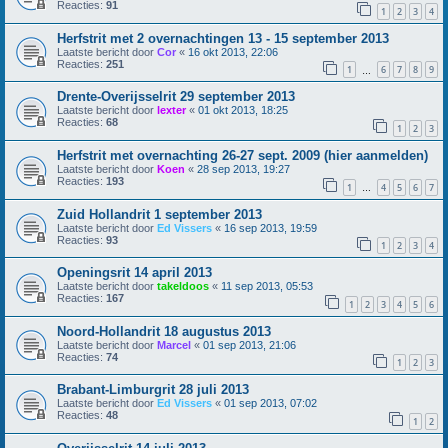
Reacties:
91
1
2
3
4
Herfstrit met 2 overnachtingen 13 - 15 september 2013
Laatste bericht door
Cor
«
16 okt 2013, 22:06
Reacties:
251
1
6
7
8
9
…
Drente-Overijsselrit 29 september 2013
Laatste bericht door
lexter
«
01 okt 2013, 18:25
Reacties:
68
1
2
3
Herfstrit met overnachting 26-27 sept. 2009 (hier aanmelden)
Laatste bericht door
Koen
«
28 sep 2013, 19:27
Reacties:
193
1
4
5
6
7
…
Zuid Hollandrit 1 september 2013
Laatste bericht door
Ed Vissers
«
16 sep 2013, 19:59
Reacties:
93
1
2
3
4
Openingsrit 14 april 2013
Laatste bericht door
takeldoos
«
11 sep 2013, 05:53
Reacties:
167
1
2
3
4
5
6
Noord-Hollandrit 18 augustus 2013
Laatste bericht door
Marcel
«
01 sep 2013, 21:06
Reacties:
74
1
2
3
Brabant-Limburgrit 28 juli 2013
Laatste bericht door
Ed Vissers
«
01 sep 2013, 07:02
Reacties:
48
1
2