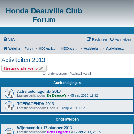
Honda Deauville Club
Forum
V&A
Registreer
Aanmelden
Website
Forum
HDC-activiteiten
HDC-activiteitenoverzicht en agenda's
Activiteiten voorgaande jaren
Activiteiten 2013
Activiteiten 2013
Nieuw onderwerp
14 onderwerpen • Pagina
1
van
1
Aankondigingen
Activiteitenagenda 2013
Laatste bericht door
De Deauco's
«
05 sep 2013, 11:32
TOERAGENDA 2013
Laatste bericht door
Geert
«
10 aug 2013, 13:27
Onderwerpen
Wijnmaandrit 13 oktober 2013
Laatste bericht door
Henk Engberts
«
17 okt 2013, 23:15