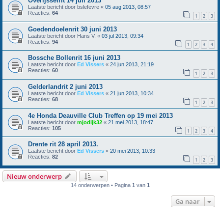
Overijsselrit 14 juli 2013
Laatste bericht door
bslefevre
«
05 aug 2013, 08:57
Reacties:
64
1
2
3
Goedendoelenrit 30 juni 2013
Laatste bericht door
Hans V.
«
03 jul 2013, 09:34
Reacties:
94
1
2
3
4
Bossche Bollenrit 16 juni 2013
Laatste bericht door
Ed Vissers
«
24 jun 2013, 21:19
Reacties:
60
1
2
3
Gelderlandrit 2 juni 2013
Laatste bericht door
Ed Vissers
«
21 jun 2013, 10:34
Reacties:
68
1
2
3
4e Honda Deauville Club Treffen op 19 mei 2013
Laatste bericht door
mjodijk32
«
21 mei 2013, 18:47
Reacties:
105
1
2
3
4
Drente rit 28 april 2013.
Laatste bericht door
Ed Vissers
«
20 mei 2013, 10:33
Reacties:
82
1
2
3
Nieuw onderwerp
14 onderwerpen • Pagina
1
van
1
Ga naar