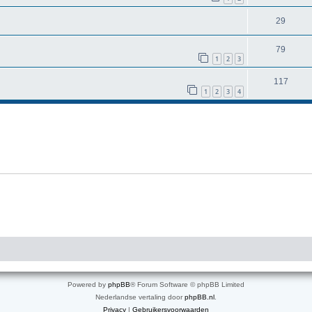
29
79
1
2
3
117
1
2
3
4
Powered by
phpBB
® Forum Software © phpBB Limited
Nederlandse vertaling door
phpBB.nl
.
Privacy
|
Gebruikersvoorwaarden