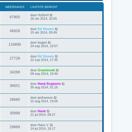
WEERGAVES
LAATSTE BERICHT
door
HoDeVi
67905
26 okt 2014, 10:55
door
Ed Vissers
46828
15 okt 2014, 09:49
door
bogert
116890
24 sep 2014, 19:07
door
Ed Vissers
27728
22 sep 2014, 17:35
door
Ovanbroek
34268
09 sep 2014, 19:49
door
Henk Engberts
36651
30 aug 2014, 01:16
door
janfransen
28680
10 aug 2014, 19:06
door
Henk
30999
21 jul 2014, 09:27
door
Hans V.
29889
14 jul 2014, 19:17