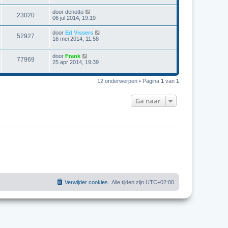
door
denotto
23020
06 jul 2014, 19:19
door
Ed Vissers
52927
16 mei 2014, 11:58
door
Frank
77969
25 apr 2014, 19:39
12 onderwerpen • Pagina
1
van
1
Ga naar
Verwijder cookies
Alle tijden zijn
UTC+02:00