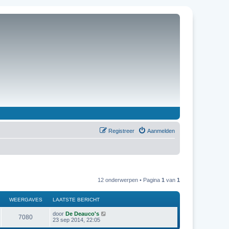
Registreer
Aanmelden
12 onderwerpen • Pagina
1
van
1
WEERGAVES
LAATSTE BERICHT
door
De Deauco's
7080
23 sep 2014, 22:05