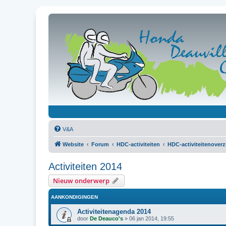
V&A
Website
Forum
HDC-activiteiten
HDC-activiteitenoverz
Activiteiten 2014
Nieuw onderwerp
AANKONDIGINGEN
Activiteitenagenda 2014
door
De Deauco's
»
06 jan 2014, 19:55