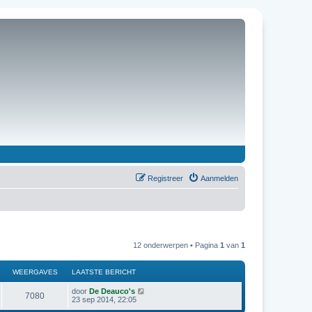
Registreer
Aanmelden
12 onderwerpen • Pagina
1
van
1
WEERGAVES
LAATSTE BERICHT
door
De Deauco's
7080
23 sep 2014, 22:05