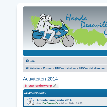
V&A
Website
Forum
HDC-activiteiten
HDC-activiteitenoverz
Activiteiten 2014
Nieuw onderwerp
AANKONDIGINGEN
Activiteitenagenda 2014
door
De Deauco's
»
06 jan 2014, 19:55