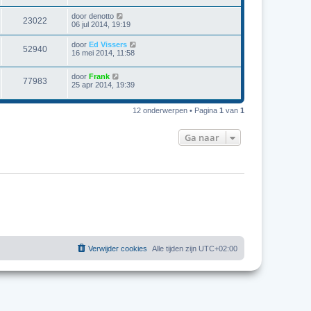
door
denotto
23022
06 jul 2014, 19:19
door
Ed Vissers
52940
16 mei 2014, 11:58
door
Frank
77983
25 apr 2014, 19:39
12 onderwerpen • Pagina
1
van
1
Ga naar
Verwijder cookies
Alle tijden zijn
UTC+02:00