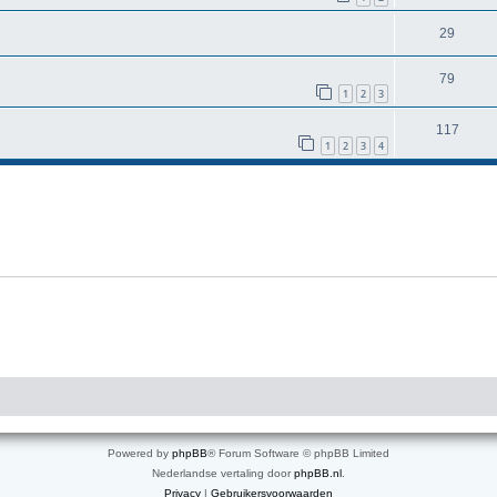
29
79
1
2
3
117
1
2
3
4
Powered by
phpBB
® Forum Software © phpBB Limited
Nederlandse vertaling door
phpBB.nl
.
Privacy
|
Gebruikersvoorwaarden