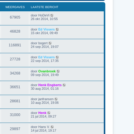
WEERGAVES
LAATSTE BERICHT
door
HoDeVi
67905
26 okt 2014, 10:55
door
Ed Vissers
46828
15 okt 2014, 09:49
door
bogert
116891
24 sep 2014, 19:07
door
Ed Vissers
27728
22 sep 2014, 17:35
door
Ovanbroek
34268
09 sep 2014, 19:49
door
Henk Engberts
36651
30 aug 2014, 01:16
door
janfransen
28681
10 aug 2014, 19:06
door
Henk
31000
21 jul 2014, 09:27
door
Hans V.
29897
14 jul 2014, 19:17