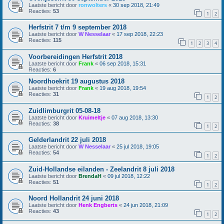
Laatste bericht door
ronwolters
«
30 sep 2018, 21:49
Reacties:
53
1
2
Herfstrit 7 t/m 9 september 2018
Laatste bericht door
W Nesselaar
«
17 sep 2018, 22:23
Reacties:
115
1
2
3
4
Voorbereidingen Herfstrit 2018
Laatste bericht door
Frank
«
06 sep 2018, 15:31
Reacties:
6
Noordhoekrit 19 augustus 2018
Laatste bericht door
Frank
«
19 aug 2018, 19:54
Reacties:
31
1
2
Zuidlimburgrit 05-08-18
Laatste bericht door
Kruimeltje
«
07 aug 2018, 13:30
Reacties:
38
1
2
Gelderlandrit 22 juli 2018
Laatste bericht door
W Nesselaar
«
25 jul 2018, 19:05
Reacties:
54
1
2
Zuid-Hollandse eilanden - Zeelandrit 8 juli 2018
Laatste bericht door
BrendaH
«
09 jul 2018, 12:22
Reacties:
51
1
2
Noord Hollandrit 24 juni 2018
Laatste bericht door
Henk Engberts
«
24 jun 2018, 21:09
Reacties:
43
1
2