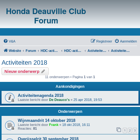
Honda Deauville Club
Forum
V&A
Registreer
Aanmelden
Website
Forum
HDC-activiteiten
HDC-activiteitenoverzicht en agenda's
Activiteiten voorgaande jaren
Activiteiten 2018
Activiteiten 2018
Nieuw onderwerp
11 onderwerpen • Pagina
1
van
1
Aankondigingen
Activiteitenagenda 2018
Laatste bericht door
De Deauco's
«
25 apr 2018, 19:53
Onderwerpen
Wijnmaandrit 14 oktober 2018
Laatste bericht door
Frank
«
18 okt 2018, 16:11
Reacties:
81
1
2
3
Overijsselrit 30 september 2018