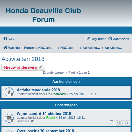
Honda Deauville Club
Forum
V&A
Registreer
Aanmelden
Website
Forum
HDC-activiteiten
HDC-activiteitenoverzicht en agenda's
Activiteiten voorgaande jaren
Activiteiten 2018
Activiteiten 2018
Nieuw onderwerp
11 onderwerpen • Pagina
1
van
1
Aankondigingen
Activiteitenagenda 2018
Laatste bericht door
De Deauco's
«
25 apr 2018, 19:53
Onderwerpen
Wijnmaandrit 14 oktober 2018
Laatste bericht door
Frank
«
18 okt 2018, 16:11
Reacties:
81
1
2
3
Overijsselrit 30 september 2018