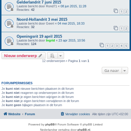
Gelderlandrit 7 juni 2015
Laatste bericht door
Rond71
«
08 jun 2015, 11:28
Reacties:
42
1
2
Noord-Hollandrit 3 mei 2015
Laatste bericht door
Geert
«
04 mei 2015, 18:33
Reacties:
32
1
2
Openingsrit 19 april 2015
Laatste bericht door
Ingrid
«
23 apr 2015, 10:56
Reacties:
124
1
2
3
4
5
Nieuw onderwerp
12 onderwerpen • Pagina
1
van
1
Ga naar
FORUMPERMISSIES
Je
kunt niet
nieuwe berichten plaatsen in dit forum
Je
kunt niet
reageren op onderwerpen in dit forum
Je
kunt niet
je eigen berichten wijzigen in dit forum
Je
kunt niet
je eigen berichten verwijderen in dit forum
Je
kunt geen
bijlagen plaatsen in dit forum
Website
Forum
Verwijder cookies
Alle tijden zijn
UTC+02:00
Powered by
phpBB
® Forum Software © phpBB Limited
Nederlandse vertaling door
phpBB.nl
.