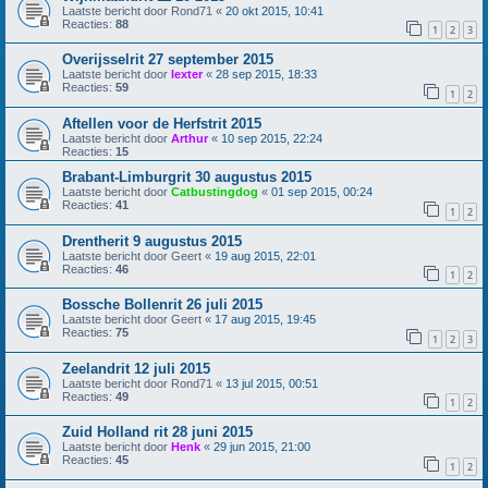
Laatste bericht door
Rond71
«
20 okt 2015, 10:41
Reacties:
88
1
2
3
Overijsselrit 27 september 2015
Laatste bericht door
lexter
«
28 sep 2015, 18:33
Reacties:
59
1
2
Aftellen voor de Herfstrit 2015
Laatste bericht door
Arthur
«
10 sep 2015, 22:24
Reacties:
15
Brabant-Limburgrit 30 augustus 2015
Laatste bericht door
Catbustingdog
«
01 sep 2015, 00:24
Reacties:
41
1
2
Drentherit 9 augustus 2015
Laatste bericht door
Geert
«
19 aug 2015, 22:01
Reacties:
46
1
2
Bossche Bollenrit 26 juli 2015
Laatste bericht door
Geert
«
17 aug 2015, 19:45
Reacties:
75
1
2
3
Zeelandrit 12 juli 2015
Laatste bericht door
Rond71
«
13 jul 2015, 00:51
Reacties:
49
1
2
Zuid Holland rit 28 juni 2015
Laatste bericht door
Henk
«
29 jun 2015, 21:00
Reacties:
45
1
2