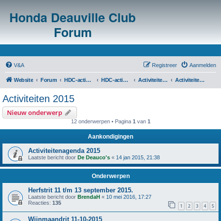
Honda Deauville Club
Forum
V&A
Registreer
Aanmelden
Website
Forum
HDC-activiteiten
HDC-activiteitenoverzicht en agenda's
Activiteiten voorgaande jaren
Activiteiten 2015
Activiteiten 2015
Nieuw onderwerp
12 onderwerpen • Pagina
1
van
1
Aankondigingen
Activiteitenagenda 2015
Laatste bericht door
De Deauco's
«
14 jan 2015, 21:38
Onderwerpen
Herfstrit 11 t/m 13 september 2015.
Laatste bericht door
BrendaH
«
10 mei 2016, 17:27
Reacties:
135
1
2
3
4
5
Wijnmaandrit 11-10-2015