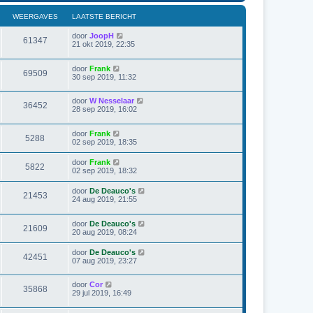
WEERGAVES
LAATSTE BERICHT
door
JoopH
61347
21 okt 2019, 22:35
door
Frank
69509
30 sep 2019, 11:32
door
W Nesselaar
36452
28 sep 2019, 16:02
door
Frank
5288
02 sep 2019, 18:35
door
Frank
5822
02 sep 2019, 18:32
door
De Deauco's
21453
24 aug 2019, 21:55
door
De Deauco's
21609
20 aug 2019, 08:24
door
De Deauco's
42451
07 aug 2019, 23:27
door
Cor
35868
29 jul 2019, 16:49