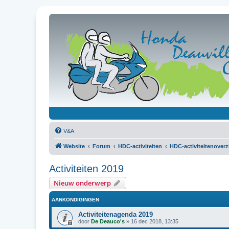
V&A
Website
Forum
HDC-activiteiten
HDC-activiteitenoverz
Activiteiten 2019
Nieuw onderwerp
AANKONDIGINGEN
Activiteitenagenda 2019
door
De Deauco's
»
16 dec 2018, 13:35