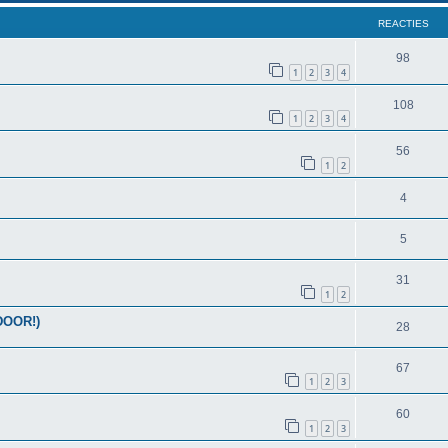
REACTIES
98
1
2
3
4
108
1
2
3
4
56
1
2
4
5
31
1
2
 DOOR!)
28
67
1
2
3
60
1
2
3