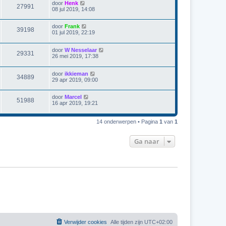
door
Henk
27991
08 jul 2019, 14:08
door
Frank
39198
01 jul 2019, 22:19
door
W Nesselaar
29331
26 mei 2019, 17:38
door
ikkieman
34889
29 apr 2019, 09:00
door
Marcel
51988
16 apr 2019, 19:21
14 onderwerpen • Pagina
1
van
1
Ga naar
Verwijder cookies
Alle tijden zijn
UTC+02:00