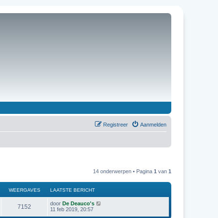
Registreer
Aanmelden
14 onderwerpen • Pagina
1
van
1
WEERGAVES
LAATSTE BERICHT
door
De Deauco's
7152
11 feb 2019, 20:57