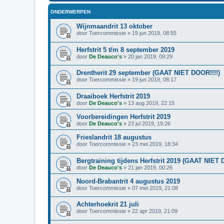
ONDERWERPEN
Wijnmaandrit 13 oktober
door
Toercommissie
»
19 jun 2019, 08:55
Herfstrit 5 t/m 8 september 2019
door
De Deauco's
»
20 jan 2019, 09:29
Drentherit 29 september (GAAT NIET DOOR!!!!)
door
Toercommissie
»
19 jun 2019, 08:17
Draaiboek Herfstrit 2019
door
De Deauco's
»
13 aug 2019, 22:15
Voorbereidingen Herfstrit 2019
door
De Deauco's
»
23 jul 2019, 19:26
Frieslandrit 18 augustus
door
Toercommissie
»
23 mei 2019, 18:34
Bergtraining tijdens Herfstrit 2019 (GAAT NIET
door
De Deauco's
»
21 jan 2019, 00:26
Noord-Brabantrit 4 augustus 2019
door
Toercommissie
»
07 mei 2019, 21:08
Achterhoekrit 21 juli
door
Toercommissie
»
22 apr 2019, 21:09