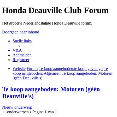
Honda Deauville Club Forum
Het grootste Nederlandstalige Honda Deauville forum.
Doorgaan naar inhoud
Snelle links
V&A
Aanmelden
Registreer
Website
Forum
Te koop aangeboden/te koop gevraagd
Te
koop aangeboden: Algemeen
Te koop aangeboden: Motoren
(géén Deauville's)
Te koop aangeboden: Motoren (géén
Deauville's)
Nieuw onderwerp
11 onderwerpen • Pagina
1
van
1