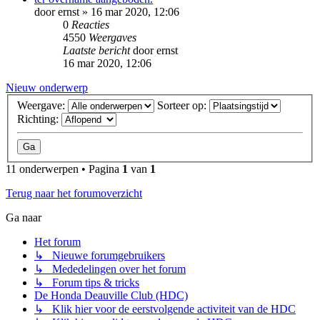
door
ernst
»
16 mar 2020, 12:06
0
Reacties
4550
Weergaves
Laatste bericht
door
ernst
16 mar 2020, 12:06
Nieuw onderwerp
Weergave:
Sorteer op:
Richting:
11 onderwerpen • Pagina
1
van
1
Terug naar het forumoverzicht
Ga naar
Het forum
↳ Nieuwe forumgebruikers
↳ Mededelingen over het forum
↳ Forum tips & tricks
De Honda Deauville Club (HDC)
↳ Klik hier voor de eerstvolgende activiteit van de HDC