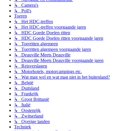
↳ Camera's
↳ Poll's
Toeren
↳ Het HDC-treffen
↳ Het HDC-treffen voorgaande jaren
↳ HDC Goede Doelen ritten
↳ HDC Goede Doelen ritten voorgaande jaren
↳ Toerritten algemeen
↳ Toerritten algemeen voorgaande jaren
↳ Deauville Meets Deauville
↳ Deauville Meets Deauville voorgaande jaren
↳ Reisverslagen
↳ Motorhotels, motorcampings etc.
↳ Wat mag wel en wat mag niet in het buitenland?
↳ België
↳ Duitsland
↳ Frankrijk
↳ Groot Brittanië
↳ Italië
↳ Oostenrijk
↳ Zwitserland
↳ Overige landen
Techniek