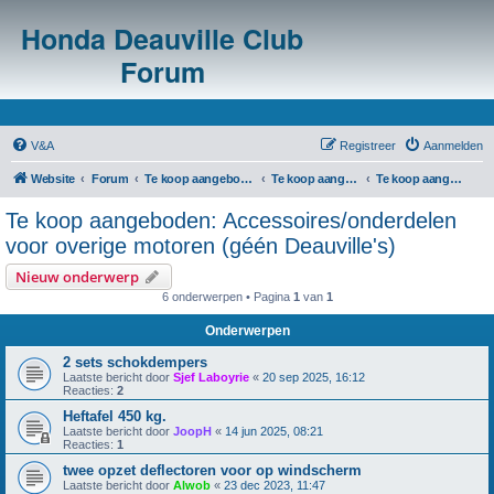
Honda Deauville Club
Forum
V&A
Registreer
Aanmelden
Website
Forum
Te koop aangeboden/te koop gevraagd
Te koop aangeboden: Algemeen
Te koop aangeboden: Accessoires/onderdelen voor overige motoren (géén Deauville's)
Te koop aangeboden: Accessoires/onderdelen
voor overige motoren (géén Deauville's)
Nieuw onderwerp
6 onderwerpen • Pagina
1
van
1
Onderwerpen
2 sets schokdempers
Laatste bericht door
Sjef Laboyrie
«
20 sep 2025, 16:12
Reacties:
2
Heftafel 450 kg.
Laatste bericht door
JoopH
«
14 jun 2025, 08:21
Reacties:
1
twee opzet deflectoren voor op windscherm
Laatste bericht door
Alwob
«
23 dec 2023, 11:47