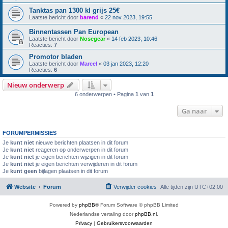
Tanktas pan 1300 kl grijs 25€
Laatste bericht door
barend
«
22 nov 2023, 19:55
Binnentassen Pan European
Laatste bericht door
Nosegear
«
14 feb 2023, 10:46
Reacties:
7
Promotor bladen
Laatste bericht door
Marcel
«
03 jan 2023, 12:20
Reacties:
6
Nieuw onderwerp
6 onderwerpen • Pagina
1
van
1
Ga naar
FORUMPERMISSIES
Je
kunt niet
nieuwe berichten plaatsen in dit forum
Je
kunt niet
reageren op onderwerpen in dit forum
Je
kunt niet
je eigen berichten wijzigen in dit forum
Je
kunt niet
je eigen berichten verwijderen in dit forum
Je
kunt geen
bijlagen plaatsen in dit forum
Website
Forum
Verwijder cookies
Alle tijden zijn
UTC+02:00
Powered by
phpBB
® Forum Software © phpBB Limited
Nederlandse vertaling door
phpBB.nl
.
Privacy
|
Gebruikersvoorwaarden