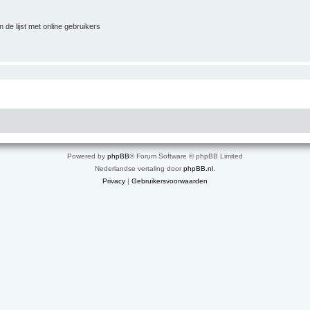
 de lijst met online gebruikers
Powered by
phpBB
® Forum Software © phpBB Limited
Nederlandse vertaling door
phpBB.nl
.
Privacy
|
Gebruikersvoorwaarden