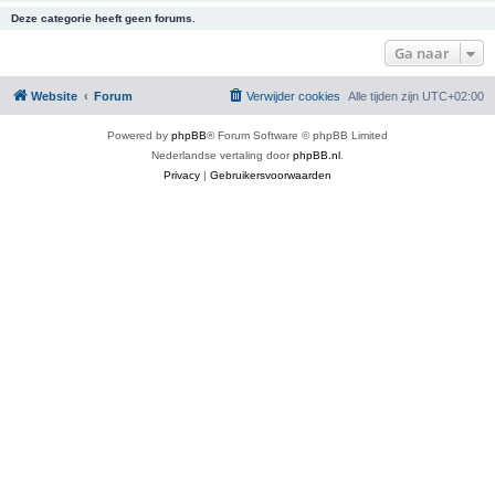
Deze categorie heeft geen forums.
Ga naar
Website
Forum
Verwijder cookies
Alle tijden zijn
UTC+02:00
Powered by
phpBB
® Forum Software © phpBB Limited
Nederlandse vertaling door
phpBB.nl
.
Privacy
|
Gebruikersvoorwaarden