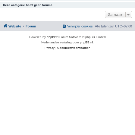
Deze categorie heeft geen forums.
Ga naar
Website
Forum
Verwijder cookies
Alle tijden zijn
UTC+02:00
Powered by
phpBB
® Forum Software © phpBB Limited
Nederlandse vertaling door
phpBB.nl
.
Privacy
|
Gebruikersvoorwaarden