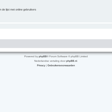
 de lijst met online gebruikers
Powered by
phpBB
® Forum Software © phpBB Limited
Nederlandse vertaling door
phpBB.nl
.
Privacy
|
Gebruikersvoorwaarden