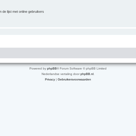
 de lijst met online gebruikers
Powered by
phpBB
® Forum Software © phpBB Limited
Nederlandse vertaling door
phpBB.nl
.
Privacy
|
Gebruikersvoorwaarden