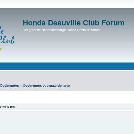
Honda Deauville Club Forum
Het grootste Nederlandstalige Honda Deauville forum.
Deelnemers
Deelnemers voorgaande jaren
f te lezen.