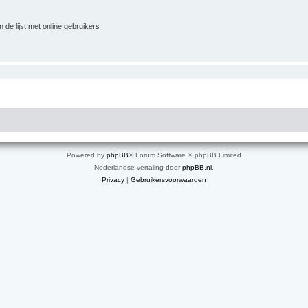
 de lijst met online gebruikers
Powered by
phpBB
® Forum Software © phpBB Limited
Nederlandse vertaling door
phpBB.nl
.
Privacy
|
Gebruikersvoorwaarden