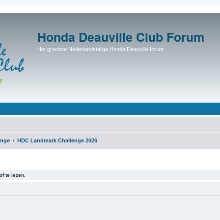
Honda Deauville Club Forum
Het grootste Nederlandstalige Honda Deauville forum.
enge
HDC Landmark Challenge 2026
f te lezen.