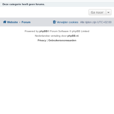
Deze categorie heeft geen forums.
Ga naar
Website
Forum
Verwijder cookies
Alle tijden zijn
UTC+02:00
Powered by
phpBB
® Forum Software © phpBB Limited
Nederlandse vertaling door
phpBB.nl
.
Privacy
|
Gebruikersvoorwaarden