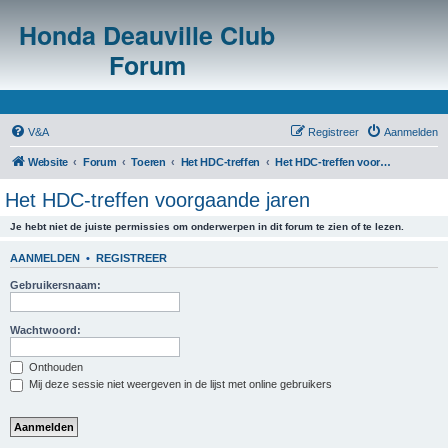
Honda Deauville Club
Forum
V&A
Registreer
Aanmelden
Website
Forum
Toeren
Het HDC-treffen
Het HDC-treffen voorgaande jaren
Het HDC-treffen voorgaande jaren
Je hebt niet de juiste permissies om onderwerpen in dit forum te zien of te lezen.
AANMELDEN
•
REGISTREER
Gebruikersnaam:
Wachtwoord:
Onthouden
Mij deze sessie niet weergeven in de lijst met online gebruikers