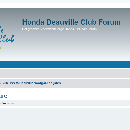
Honda Deauville Club Forum
Het grootste Nederlandstalige Honda Deauville forum.
uville Meets Deauville voorgaande jaren
aren
f te lezen.