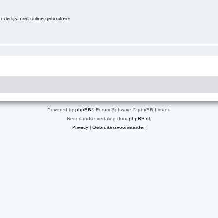
 de lijst met online gebruikers
Powered by
phpBB
® Forum Software © phpBB Limited
Nederlandse vertaling door
phpBB.nl
.
Privacy
|
Gebruikersvoorwaarden