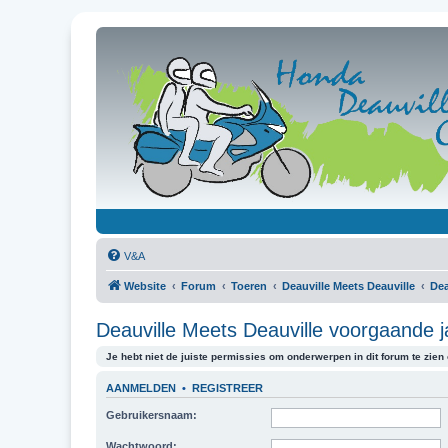
V&A
Website
Forum
Toeren
Deauville Meets Deauville
Dea
Deauville Meets Deauville voorgaande j
Je hebt niet de juiste permissies om onderwerpen in dit forum te zien o
AANMELDEN
•
REGISTREER
Gebruikersnaam:
Wachtwoord: