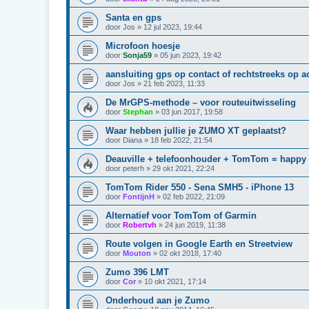
Santa en gps
door
Jos
»
12 jul 2023, 19:44
Microfoon hoesje
door
Sonja59
»
05 jun 2023, 19:42
aansluiting gps op contact of rechtstreeks op 
door
Jos
»
21 feb 2023, 11:33
De MrGPS-methode – voor routeuitwisseling
door
Stephan
»
03 jun 2017, 19:58
Waar hebben jullie je ZUMO XT geplaatst?
door
Diana
»
18 feb 2022, 21:54
Deauville + telefoonhouder + TomTom = happy
door
peterh
»
29 okt 2021, 22:24
TomTom Rider 550 - Sena SMH5 - iPhone 13
door
FontijnH
»
02 feb 2022, 21:09
Alternatief voor TomTom of Garmin
door
Robertvh
»
24 jun 2019, 11:38
Route volgen in Google Earth en Streetview
door
Mouton
»
02 okt 2018, 17:40
Zumo 396 LMT
door
Cor
»
10 okt 2021, 17:14
Onderhoud aan je Zumo