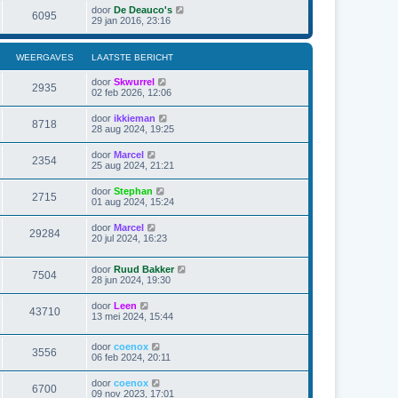
door
De Deauco's
6095
29 jan 2016, 23:16
WEERGAVES
LAATSTE BERICHT
door
Skwurrel
2935
02 feb 2026, 12:06
door
ikkieman
8718
28 aug 2024, 19:25
door
Marcel
2354
25 aug 2024, 21:21
door
Stephan
2715
01 aug 2024, 15:24
door
Marcel
29284
20 jul 2024, 16:23
door
Ruud Bakker
7504
28 jun 2024, 19:30
door
Leen
43710
13 mei 2024, 15:44
door
coenox
3556
06 feb 2024, 20:11
door
coenox
6700
09 nov 2023, 17:01