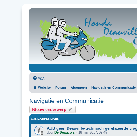
V&A
Website
Forum
Algemeen
Navigatie en Communicatie
Navigatie en Communicatie
Nieuw onderwerp
AANKONDIGINGEN
AUB geen Deauville-technisch gerelateerde vrag
door
De Deauco's
»
16 mar 2017, 09:45