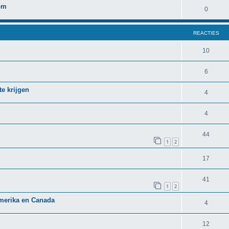
om
0
REACTIES
10
6
te krijgen
4
4
44
1
2
17
41
1
2
merika en Canada
4
12