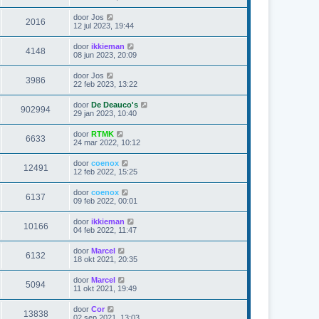
door
Jos
2016
12 jul 2023, 19:44
door
ikkieman
4148
08 jun 2023, 20:09
door
Jos
3986
22 feb 2023, 13:22
door
De Deauco's
902994
29 jan 2023, 10:40
door
RTMK
6633
24 mar 2022, 10:12
door
coenox
12491
12 feb 2022, 15:25
door
coenox
6137
09 feb 2022, 00:01
door
ikkieman
10166
04 feb 2022, 11:47
door
Marcel
6132
18 okt 2021, 20:35
door
Marcel
5094
11 okt 2021, 19:49
door
Cor
13838
02 sep 2021, 13:03