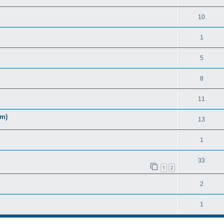
10
1
5
8
11
om)
13
1
33
1
2
2
1