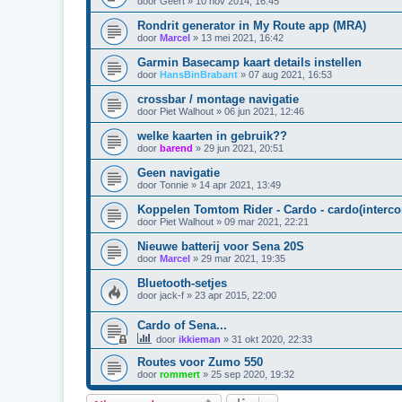
door
Geert
»
10 nov 2014, 16:45
Rondrit generator in My Route app (MRA)
door
Marcel
»
13 mei 2021, 16:42
Garmin Basecamp kaart details instellen
door
HansBinBrabant
»
07 aug 2021, 16:53
crossbar / montage navigatie
door
Piet Walhout
»
06 jun 2021, 12:46
welke kaarten in gebruik??
door
barend
»
29 jun 2021, 20:51
Geen navigatie
door
Tonnie
»
14 apr 2021, 13:49
Koppelen Tomtom Rider - Cardo - cardo(interc
door
Piet Walhout
»
09 mar 2021, 22:21
Nieuwe batterij voor Sena 20S
door
Marcel
»
29 mar 2021, 19:35
Bluetooth-setjes
door
jack-f
»
23 apr 2015, 22:00
Cardo of Sena...
door
ikkieman
»
31 okt 2020, 22:33
Routes voor Zumo 550
door
rommert
»
25 sep 2020, 19:32