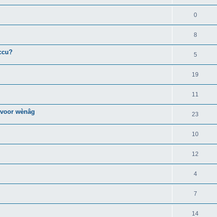
0
8
accu?
5
19
11
 voor wènâg
23
10
12
4
7
14