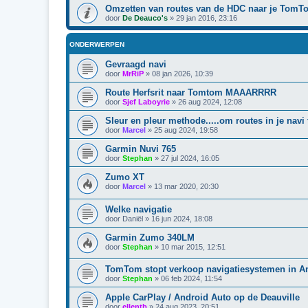
Omzetten van routes van de HDC naar je TomT
door
De Deauco's
»
29 jan 2016, 23:16
ONDERWERPEN
Gevraagd navi
door
MrRiP
»
08 jan 2026, 10:39
Route Herfsrit naar Tomtom MAAARRRR
door
Sjef Laboyrie
»
26 aug 2024, 12:08
Sleur en pleur methode.....om routes in je navi 
door
Marcel
»
25 aug 2024, 19:58
Garmin Nuvi 765
door
Stephan
»
27 jul 2024, 16:05
Zumo XT
door
Marcel
»
13 mar 2020, 20:30
Welke navigatie
door
Daniël
»
16 jun 2024, 18:08
Garmin Zumo 340LM
door
Stephan
»
10 mar 2015, 12:51
TomTom stopt verkoop navigatiesystemen in A
door
Stephan
»
06 feb 2024, 11:54
Apple CarPlay / Android Auto op de Deauville
door
ellentb
»
24 aug 2023, 20:51