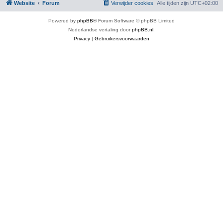
Website
Forum
Verwijder cookies
Alle tijden zijn
UTC+02:00
Powered by
phpBB
® Forum Software © phpBB Limited
Nederlandse vertaling door
phpBB.nl
.
Privacy
|
Gebruikersvoorwaarden