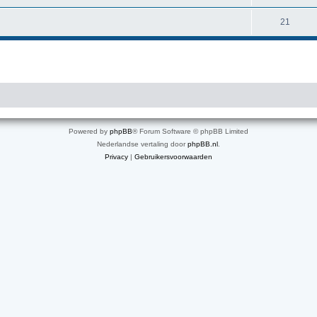
21
Powered by
phpBB
® Forum Software © phpBB Limited
Nederlandse vertaling door
phpBB.nl
.
Privacy
|
Gebruikersvoorwaarden