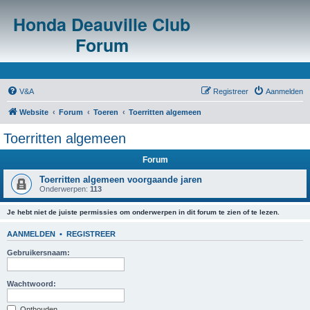
Honda Deauville Club
Forum
V&A
Registreer
Aanmelden
Website
Forum
Toeren
Toerritten algemeen
Toerritten algemeen
Forum
Toerritten algemeen voorgaande jaren
Onderwerpen:
113
Je hebt niet de juiste permissies om onderwerpen in dit forum te zien of te lezen.
AANMELDEN
•
REGISTREER
Gebruikersnaam:
Wachtwoord:
Onthouden