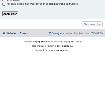
Mij deze sessie niet weergeven in de lijst met online gebruikers
Ga naar
Website
Forum
Verwijder cookies
Alle tijden zijn
UTC+02:00
Powered by
phpBB
® Forum Software © phpBB Limited
Nederlandse vertaling door
phpBB.nl
.
Privacy
|
Gebruikersvoorwaarden