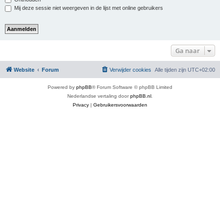
Mij deze sessie niet weergeven in de lijst met online gebruikers
Ga naar
Website
Forum
Verwijder cookies
Alle tijden zijn
UTC+02:00
Powered by
phpBB
® Forum Software © phpBB Limited
Nederlandse vertaling door
phpBB.nl
.
Privacy
|
Gebruikersvoorwaarden