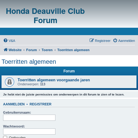
Honda Deauville Club
Forum
V&A
Registreer
Aanmelden
Website
Forum
Toeren
Toerritten algemeen
Toerritten algemeen
Forum
Toerritten algemeen voorgaande jaren
Onderwerpen:
113
Je hebt niet de juiste permissies om onderwerpen in dit forum te zien of te lezen.
AANMELDEN
•
REGISTREER
Gebruikersnaam:
Wachtwoord:
Onthouden