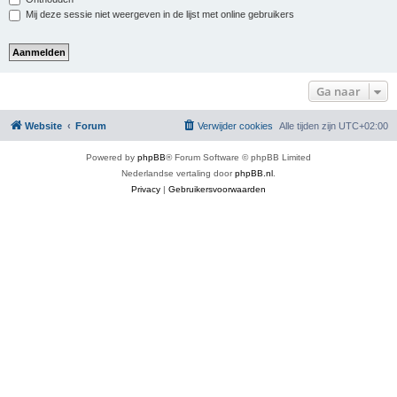
Mij deze sessie niet weergeven in de lijst met online gebruikers
Ga naar
Website
Forum
Verwijder cookies
Alle tijden zijn
UTC+02:00
Powered by
phpBB
® Forum Software © phpBB Limited
Nederlandse vertaling door
phpBB.nl
.
Privacy
|
Gebruikersvoorwaarden