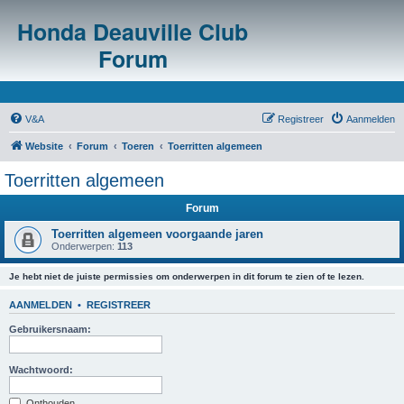
Honda Deauville Club
Forum
V&A
Registreer
Aanmelden
Website
Forum
Toeren
Toerritten algemeen
Toerritten algemeen
Forum
Toerritten algemeen voorgaande jaren
Onderwerpen:
113
Je hebt niet de juiste permissies om onderwerpen in dit forum te zien of te lezen.
AANMELDEN
•
REGISTREER
Gebruikersnaam:
Wachtwoord:
Onthouden