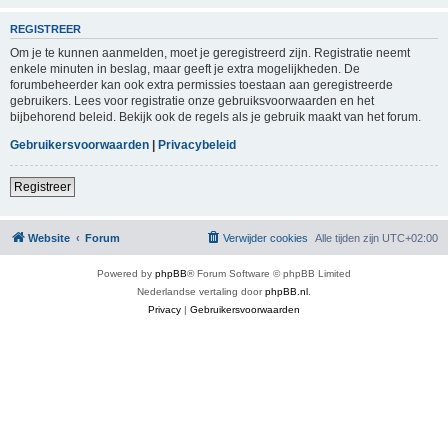
REGISTREER
Om je te kunnen aanmelden, moet je geregistreerd zijn. Registratie neemt
enkele minuten in beslag, maar geeft je extra mogelijkheden. De
forumbeheerder kan ook extra permissies toestaan aan geregistreerde
gebruikers. Lees voor registratie onze gebruiksvoorwaarden en het
bijbehorend beleid. Bekijk ook de regels als je gebruik maakt van het forum.
Gebruikersvoorwaarden
|
Privacybeleid
Registreer
Website
Forum
Verwijder cookies
Alle tijden zijn
UTC+02:00
Powered by
phpBB
® Forum Software © phpBB Limited
Nederlandse vertaling door
phpBB.nl
.
Privacy
|
Gebruikersvoorwaarden