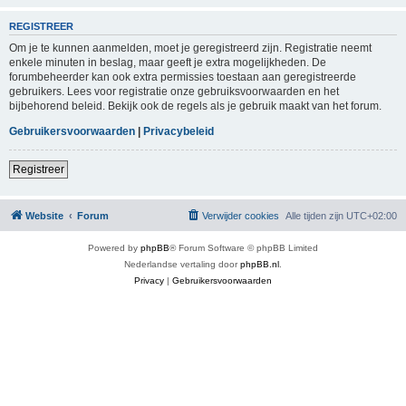
REGISTREER
Om je te kunnen aanmelden, moet je geregistreerd zijn. Registratie neemt
enkele minuten in beslag, maar geeft je extra mogelijkheden. De
forumbeheerder kan ook extra permissies toestaan aan geregistreerde
gebruikers. Lees voor registratie onze gebruiksvoorwaarden en het
bijbehorend beleid. Bekijk ook de regels als je gebruik maakt van het forum.
Gebruikersvoorwaarden
|
Privacybeleid
Registreer
Website
Forum
Verwijder cookies
Alle tijden zijn
UTC+02:00
Powered by
phpBB
® Forum Software © phpBB Limited
Nederlandse vertaling door
phpBB.nl
.
Privacy
|
Gebruikersvoorwaarden