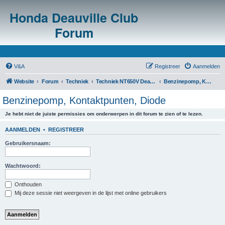
Honda Deauville Club
Forum
V&A
Registreer
Aanmelden
Website
Forum
Techniek
Techniek NT650V Deauville
Benzinepomp, Kontaktpunten, Diode
Benzinepomp, Kontaktpunten, Diode
Je hebt niet de juiste permissies om onderwerpen in dit forum te zien of te lezen.
AANMELDEN
•
REGISTREER
Gebruikersnaam:
Wachtwoord:
Onthouden
Mij deze sessie niet weergeven in de lijst met online gebruikers