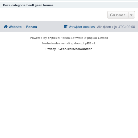
Deze categorie heeft geen forums.
Ga naar
Website
Forum
Verwijder cookies
Alle tijden zijn
UTC+02:00
Powered by
phpBB
® Forum Software © phpBB Limited
Nederlandse vertaling door
phpBB.nl
.
Privacy
|
Gebruikersvoorwaarden