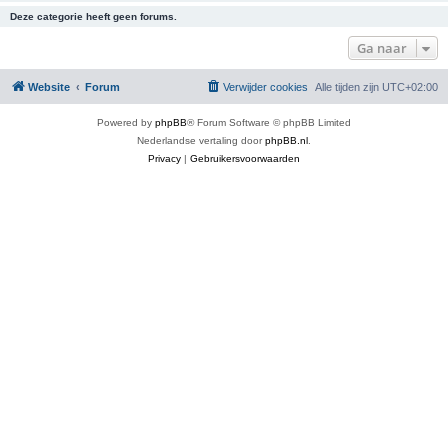
Deze categorie heeft geen forums.
Ga naar
Website
Forum
Verwijder cookies
Alle tijden zijn
UTC+02:00
Powered by
phpBB
® Forum Software © phpBB Limited
Nederlandse vertaling door
phpBB.nl
.
Privacy
|
Gebruikersvoorwaarden