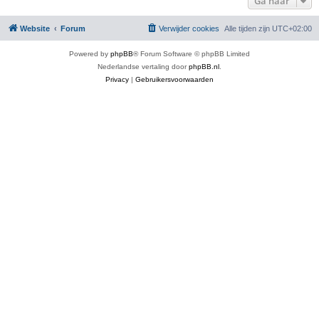
Ga naar
Website
Forum
Verwijder cookies
Alle tijden zijn
UTC+02:00
Powered by
phpBB
® Forum Software © phpBB Limited
Nederlandse vertaling door
phpBB.nl
.
Privacy
|
Gebruikersvoorwaarden