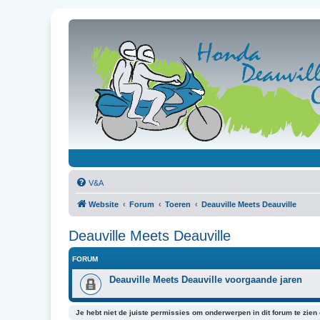
V&A
Website
Forum
Toeren
Deauville Meets Deauville
Deauville Meets Deauville
FORUM
Deauville Meets Deauville voorgaande jaren
Je hebt niet de juiste permissies om onderwerpen in dit forum te zien o