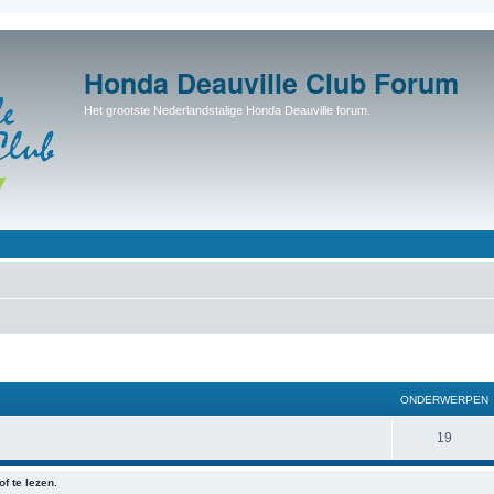
Honda Deauville Club Forum
Het grootste Nederlandstalige Honda Deauville forum.
ONDERWERPEN
19
f te lezen.