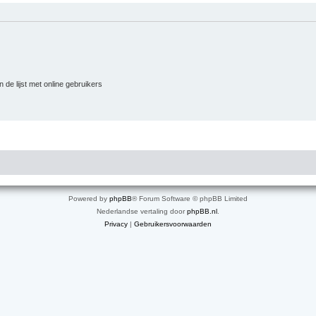
 de lijst met online gebruikers
Powered by
phpBB
® Forum Software © phpBB Limited
Nederlandse vertaling door
phpBB.nl
.
Privacy
|
Gebruikersvoorwaarden